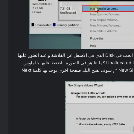
بعد فتحه سوف يظهر اليك بهذا الشكل كما فى الصورة ابحث فى Disk الذي فى الاسفل عن الفلاشة و عند العثور عليها
سوف تجدها باللون الاسود عكس البقية و مكتوب عليها Unallocated كما ظاهر فى الصورة , اضغط عليها بالماوس
كليك يمين لظهر اليك قائمة اختر منها ” New Simple Volume ” , سوف تفتح اليك صفحة اخري يوجد بها كلمة Next