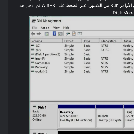
كورتانا اذا كنت تستخدم ويندوز 8.1 او 10 او فتح صندوق الأوامر Run من الكيبورد عبر الضغط على Win+R ثم ادخل هذا