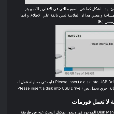
 بهذا الشكل كما فى الصورة التي فى الاعلي , الكمبيوتر
ساحة و معني هذا ان الفلاشة ليس تالفة علي الاطلاق و انما
شن (:E)
و عند محاولة فتحه سوف تظهر اليك هذه الرسالة ( Please insert a disk into USB Drive ) او حتي محاولة عمل له
Please insert a disk into USB
ة لا تعمل فورمات
نأتي الان الى الحل / اولا : عليك الذهاب الى Disk Management الموجود فى ويندوز يمكنك البحث عنه عن طريقة