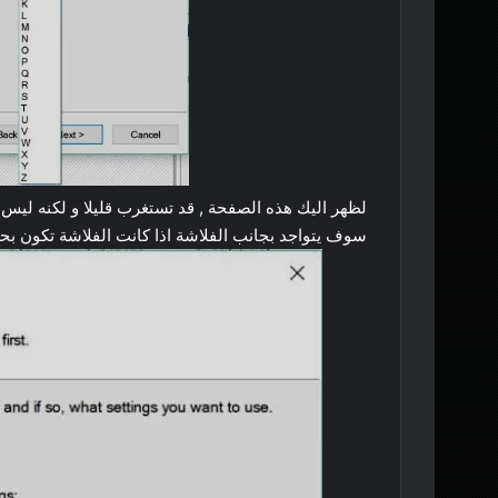
لظهر اليك هذه الصفحة , قد تستغرب قليلا و لكنه ليس 
سوف يتواجد بجانب الفلاشة اذا كانت الفلاشة تكون بحرف A او B او كما تشاء و ثم اضغط عل