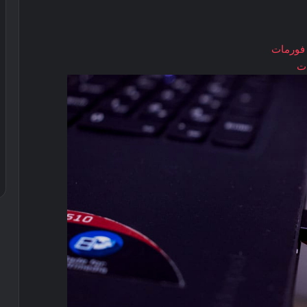
 فورمات
ات