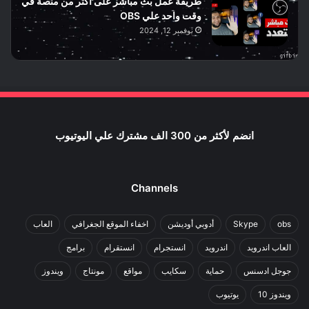
طريقة عمل بث مباشر على أكثر من منصة في
وقت واحد علي OBS
نوفمبر 12, 2024
انضم لأكثر من 300 الف مشترك علي اليوتيوب
Channels
obs
Skype
أدوبي أوديشن
اخفاء الموقع الجغرافي
العاب
العاب اندرويد
اندرويد
انستجرام
انستقرام
برامج
جوجل ادسنس
حماية
سكايب
مواقع
مونتاج
ويندوز
ويندوز 10
يوتيوب