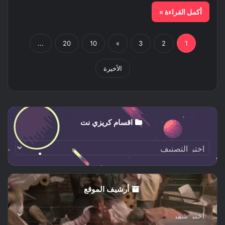
أكمل القراءة »
...
20
10
»
3
2
1
الأخيرة
اقسام كريزي نت
اقسام
كريزي
نت
أرشيف الموقع
أرشيف
الموقع