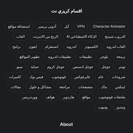
اقسام كريزي نت
Character Animator
VPN
أبل
أدوبي بريمير
استضافة مواقع
الدروب شيبنج
الذكاء الاصطناعي Ai
الربح من الانترنت
العاب
العاب اندرويد
الكمبيوتر
اندرويد
انستقرام
ايفون
برامج
برمجة
بلوجر
تطبيقات
تطبيقات اندرويد
تطوير المواقع
تويتر
جوجل
جوجل ادسنس
جوجل كروم
حماية
سيو
شروحات
عام
فايرفوكس
فوتوشوب
فيس بوك
كاميرات
لينكس
ماك
متصفحات
مراجعة
مشاكل و حلول
مقالات
ملحقات فوتوشوب
مواقع
هاردوير
هواتف
ووردبريس
ويندوز
يوتيوب
About