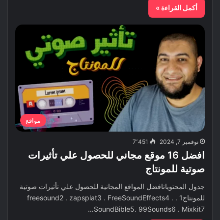
أكمل القراءة »
مواقع
نوفمبر 7, 2024
7٬451
افضل 16 موقع مجاني للحصول علي تأثيرات
صوتية للمونتاج
جدول المحتوياتافضل المواقع المجانية للحصول علي تأثيرات صوتية
للمونتاج1 . freesound2 . zapsplat3 . FreeSoundEffects4 .
SoundBible5. 99Sounds6 . Mixkit7…