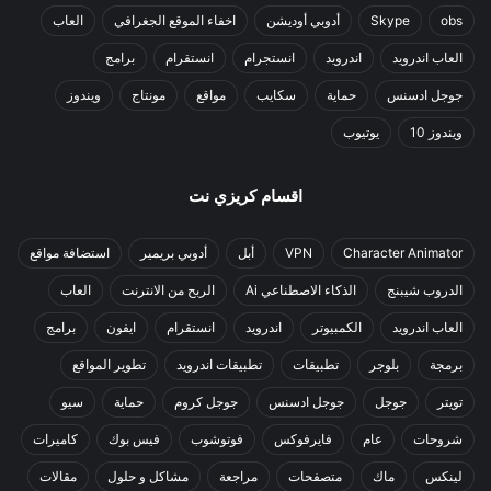
obs
Skype
أدوبي أوديشن
اخفاء الموقع الجغرافي
العاب
العاب اندرويد
اندرويد
انستجرام
انستقرام
برامج
جوجل ادسنس
حماية
سكايب
مواقع
مونتاج
ويندوز
ويندوز 10
يوتيوب
اقسام كريزي نت
Character Animator
VPN
أبل
أدوبي بريمير
استضافة مواقع
الدروب شيبنج
الذكاء الاصطناعي Ai
الربح من الانترنت
العاب
العاب اندرويد
الكمبيوتر
اندرويد
انستقرام
ايفون
برامج
برمجة
بلوجر
تطبيقات
تطبيقات اندرويد
تطوير المواقع
تويتر
جوجل
جوجل ادسنس
جوجل كروم
حماية
سيو
شروحات
عام
فايرفوكس
فوتوشوب
فيس بوك
كاميرات
لينكس
ماك
متصفحات
مراجعة
مشاكل و حلول
مقالات