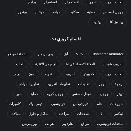
العاب اندرويد
اندرويد
انستجرام
انستقرام
برامج
جوجل ادسنس
حماية
سكايب
مواقع
مونتاج
ويندوز
ويندوز 10
يوتيوب
اقسام كريزي نت
Character Animator
VPN
أبل
أدوبي بريمير
استضافة مواقع
الدروب شيبنج
الذكاء الاصطناعي Ai
الربح من الانترنت
العاب
العاب اندرويد
الكمبيوتر
اندرويد
انستقرام
ايفون
برامج
برمجة
بلوجر
تطبيقات
تطبيقات اندرويد
تطوير المواقع
تويتر
جوجل
جوجل ادسنس
جوجل كروم
حماية
سيو
شروحات
عام
فايرفوكس
فوتوشوب
فيس بوك
كاميرات
لينكس
ماك
متصفحات
مراجعة
مشاكل و حلول
مقالات
ملحقات فوتوشوب
مواقع
هاردوير
هواتف
ووردبريس