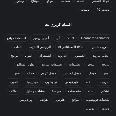
جوجل ادسنس
حماية
سكايب
مواقع
مونتاج
ويندوز
ويندوز 10
يوتيوب
اقسام كريزي نت
Character Animator
VPN
أبل
أدوبي بريمير
استضافة مواقع
الدروب شيبنج
الذكاء الاصطناعي Ai
الربح من الانترنت
العاب
العاب اندرويد
الكمبيوتر
اندرويد
انستقرام
ايفون
برامج
برمجة
بلوجر
تطبيقات
تطبيقات اندرويد
تطوير المواقع
تويتر
جوجل
جوجل ادسنس
جوجل كروم
حماية
سيو
شروحات
عام
فايرفوكس
فوتوشوب
فيس بوك
كاميرات
لينكس
ماك
متصفحات
مراجعة
مشاكل و حلول
مقالات
ملحقات فوتوشوب
مواقع
هاردوير
هواتف
ووردبريس
ويندوز
يوتيوب