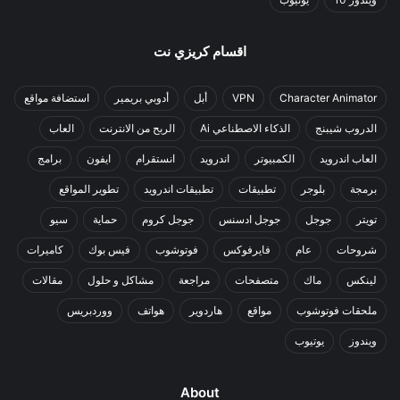
اقسام كريزي نت
Character Animator
VPN
أبل
أدوبي بريمير
استضافة مواقع
الدروب شيبنج
الذكاء الاصطناعي Ai
الربح من الانترنت
العاب
العاب اندرويد
الكمبيوتر
اندرويد
انستقرام
ايفون
برامج
برمجة
بلوجر
تطبيقات
تطبيقات اندرويد
تطوير المواقع
تويتر
جوجل
جوجل ادسنس
جوجل كروم
حماية
سيو
شروحات
عام
فايرفوكس
فوتوشوب
فيس بوك
كاميرات
لينكس
ماك
متصفحات
مراجعة
مشاكل و حلول
مقالات
ملحقات فوتوشوب
مواقع
هاردوير
هواتف
ووردبريس
ويندوز
يوتيوب
About