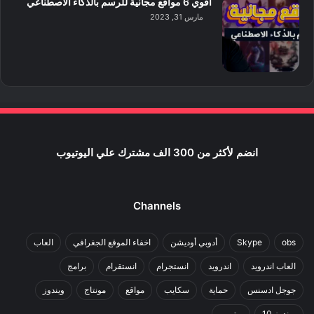
اقوي 6 مواقع مجانية للرسم بالذكاء الاصطناعي
مارس 31, 2023
انضم لأكثر من 300 الف مشترك علي اليوتيوب
Channels
obs
Skype
أدوبي أوديشن
اخفاء الموقع الجغرافي
العاب
العاب اندرويد
اندرويد
انستجرام
انستقرام
برامج
جوجل ادسنس
حماية
سكايب
مواقع
مونتاج
ويندوز
ويندوز 10
يوتيوب