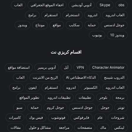
obs
Skype
أدوبي أوديشن
اخفاء الموقع الجغرافي
العاب
العاب اندرويد
اندرويد
انستجرام
انستقرام
برامج
جوجل ادسنس
حماية
سكايب
مواقع
مونتاج
ويندوز
ويندوز 10
يوتيوب
اقسام كريزي نت
Character Animator
VPN
أبل
أدوبي بريمير
استضافة مواقع
الدروب شيبنج
الذكاء الاصطناعي Ai
الربح من الانترنت
العاب
العاب اندرويد
الكمبيوتر
اندرويد
انستقرام
ايفون
برامج
برمجة
بلوجر
تطبيقات
تطبيقات اندرويد
تطوير المواقع
تويتر
جوجل
جوجل ادسنس
جوجل كروم
حماية
سيو
شروحات
عام
فايرفوكس
فوتوشوب
فيس بوك
كاميرات
لينكس
ماك
متصفحات
مراجعة
مشاكل و حلول
مقالات