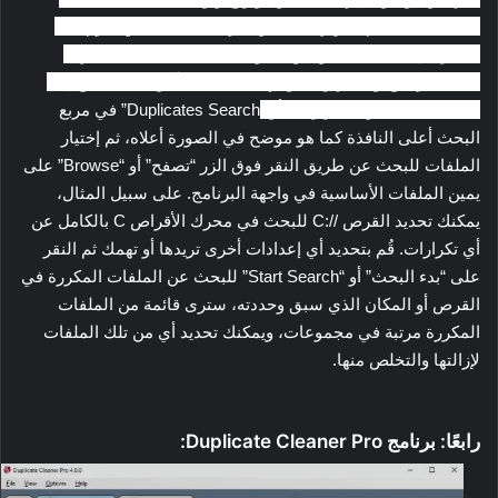
سبيل المثال.. تم تطوير الأداة من طرف NirSoft التي تقوم هذه
الأخيرة بإنشاء العديد من من الأدوات المجانية المُفيدة الأخرى.
شغل البرنامج وستظهر لك واجهة معقدة قليلاً نوعًا ما، تحتاج إلى
تحديد “البحث عن التكرارات” أو “
Duplicates Search” في مربع
البحث أعلى النافذة كما هو موضح في الصورة أعلاه، ثم إختيار
الملفات للبحث عن طريق النقر فوق الزر “تصفح” أو “Browse” على
يمين الملفات الأساسية في واجهة البرنامج. على سبيل المثال،
يمكنك تحديد القرص //:C للبحث في محرك الأقراص C بالكامل عن
أي تكرارات. قُم بتحديد أي إعدادات أخرى تريدها أو تهمك ثم النقر
على “بدء البحث” أو “Start Search” للبحث عن الملفات المكررة في
القرص أو المكان الذي سبق وحددته، سترى قائمة من الملفات
المكررة مرتبة في مجموعات، ويمكنك تحديد أي من تلك الملفات
لإزالتها والتخلص منها.
رابعًا: برنامج Duplicate Cleaner Pro: