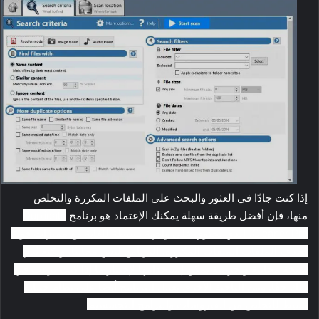
إذا كنت جادًا في العثور والبحث على الملفات المكررة والتخلص
منها، فإن أفضل طريقة سهلة يمكنك الإعتماد هو برنامج
Duplicate
Cleaner Pro، الذي يحتوي على واجهة بسيطة للغاية مع مميزات قوية
لحذف الملفات الملفات المكررة، البرنامج ليس مجانيًا، ولكنه يُدم
نسخة مجانية وتجريبية يمكن إستخدامها لإختبار ما إذا كنت ترغب في
ذلك حقًا. ومن الناحية الأخرى يعمل البرنامج أيضًا على نظام حماية
بسيط للتخلص من الفيروسات والبرامج التجسسية.