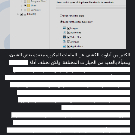
الكثير من أداوت الكشف عن الملفات المكررة معقدة بعض الشيئ،
ومعبأة بالعديد من الخيارات المختلفة. ولكن تختلف أداة
Auslogics
Duplicate File Finder عن الأداوة والبرامج الأخرى في العديد من
الميزات وأهمها سهولة الإستخدام وتجربة المستخدم. لديها الكثير من
المميزات الأخرى تفتقرها معظم البرامج التي تحمل نفس المهمة،
مثل جزئ المعاينة الذي يسمح لك بعرض الصور والإستماع إلى
ملفات الموسيقى ومعاينة مقاطع الفيديو حتى تتمكن من رِؤية
الملفات التي تقوم بحذفها مرة أخرى.
تحتوي هذه الأداة على إعدادات إفتراضية معقولة نسبيًا حيث توفر
هذه الإعاداد معالجة بسيطة تقوم بتوجيه المستخدم إلى الملفات
المكررة في أي مكان من جهاز الكمبيوتر، سيبحث في كل المجلدات