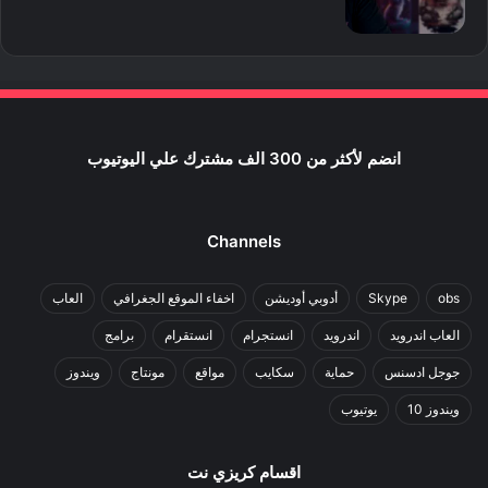
انضم لأكثر من 300 الف مشترك علي اليوتيوب
Channels
obs
Skype
أدوبي أوديشن
اخفاء الموقع الجغرافي
العاب
العاب اندرويد
اندرويد
انستجرام
انستقرام
برامج
جوجل ادسنس
حماية
سكايب
مواقع
مونتاج
ويندوز
ويندوز 10
يوتيوب
اقسام كريزي نت