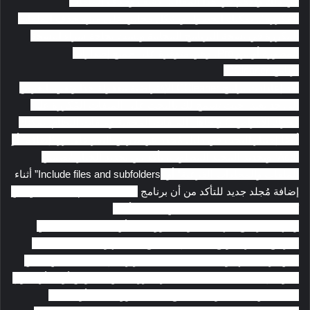
في ذلك والأهم في هذا المقال: “كشف وحذف الملفات
المُكررة”..
يمكنك الحصول وبشكل مجاني على ميزة حذف الملفات
المكررة في نسخة البرنامج المجانية ولست بحاجة شراء النسخة
المطورة أو برو Pro، وهي متوقرة على جميع إصدارات
برنامج
CCleaner.
تُعد إعادادت برامج
CCleaner الإفتراضية معقولة جدًا وتفي بالغرض
إلى حد بعيد، حيث تسمح لك بالبحث على الملفات المُكررة على
محرك الأقراص C وتجاهل الملفات المخفية وملفات النظام. يُمكنك
أيضًا إختيار البحث في دليل مُحدد عن طريق النقر على زر “إضافة” أو
“Add” وتحديد المجلد المطلوب، تأكد من تحديد الخيار “تضمين
الملفات والمجلدات الفرعية” أو “
Include files and subfolders” أثناء
إضافة مُجلد جديد للتأكد من أن برنامج
CCleaner قام بالبحث في في
كل الملفات داخل الملفات التي تُحددها أنت.
واجهة البرنامج سهلة جدًا ولا تحتوي على أي تعقيدات مثل باقي
البرامج الأخرى. ومع ذلك، فإنه يسمح لك بسهولة تحديد الملفات
التي تريد حذفها وحتى حفظ قائمة التكرارات إلى ملف نصي يمكن
العودة إليه فيما بعد، يمكنك النقر بالزر الأيمن للماوس أو الفأرة فوق
الملف في القائمة وتحديد “فتح ملف يحتوي على:” أو “Open