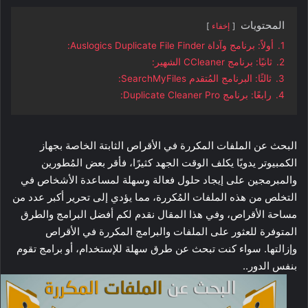
المحتويات
إخفاء
1.
أولاً: برنامج وآداة Auslogics Duplicate File Finder:
2.
ثانيًا: برنامج CCleaner الشهير:
3.
ثالثًا: البرنامج المُتقدم SearchMyFiles:
4.
رابعًا: برنامج Duplicate Cleaner Pro:
البحث عن الملفات المكررة في الأقراص الثابتة الخاصة بجهاز
الكمبيوتر يدويًا يكلف الوقت الجهد كثيرًا، فأقر بعض المُطورين
والمبرمجين على إيجاد حلول فعالة وسهلة لمساعدة الأشخاص في
التخلص من هذه الملفات المُكررة، مما يؤدي إلى تحرير أكبر عدد من
مساحة الأقراص، وفي هذا المقال نقدم لكم أفضل البرامج والطرق
المتوفرة للعثور على الملفات والبرامج المكررة في الأقراص
وإزالتها. سواء كنت تبحث عن طرق سهلة للإستخدام، أو برامج تقوم
بنفس الدور..