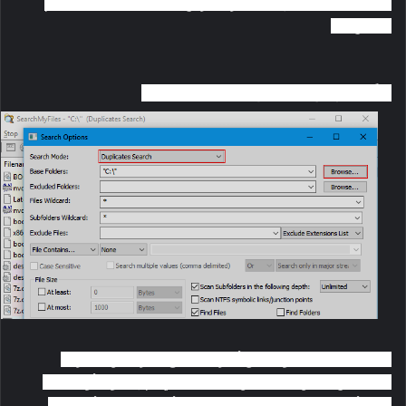
containing folder” إذا كنت تريد عرض الملف نفسه على النظام
الخاص بك.
ثالثًا: البرنامج المُتقدم SearchMyFiles:
SearchMyFiles هو تطبيق أكثر تقدمًا مع المزيد من الميزات
للتخصيص، يمكن البحث عن الملفات التي تم إنشاؤها أو التعديل
عليها أو الوصول إليها فقط بين تواريخ وأوقات تُحددها أنت على