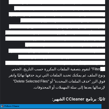
إلا ملفات النظام عبر النظام على كافة محركات الأقراص المتصلة
بشكل إفتراضي، ولكن يمكنك بسهولة تحديد محركات الأقراص
والملفات التي تريد البحث عنها في الشريط الجانبي من البرنامج،
وبشكل إفتراضي، سيتم البحث عن الصور وملفات الفيديو
والأرشيفات وجميع البرامج. ولكن يمكنك تحديد نوع واحد فقط من
الملفات أو البحث عن جميع أنواع الملفات مرة واحدة، يمكنك إشعار
البرنامج بسهولة بالبحث عن الملفات التي تحتوي على ملفات معينة
أو جزء من النص بإسمها إذا كنت تبحث عن ملف معين.
بعد إجراء عملية بحث معينة على مستوى البرنامج أو الأداة، سترى
قائمة بكل الملفات المكررة ويمكنك بسهولة عرض معاينات
ومعلومات عنها. أو لمزيد من التفاصيل، يمكنك النقر فوق زر “تصفية
أو “
Filter” لتقوم بتصفية الملفات المكررة حسب التاريخ، الحجم،
ونوع الملف. ثم يمكنك تحديد الملفات التي تريد حذفها نهائيًا وانقر
فوق الزر “خذف الملفات المحددة” أو “Delete Selected Files”
لإرسالها بعدها إلى سلة المهملات أو المحذوفات.
CCleaner الشهير:
ثانيًا: برنامج