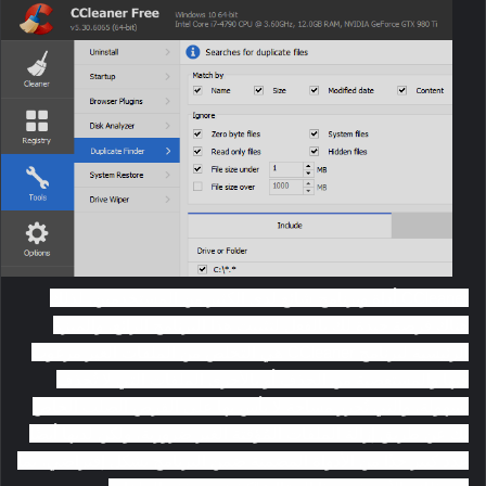
CCleaner أداة وبرنامج شائع لدى الكثير من المستخدمين، لذلك
هناك فرصة جيدة لك بالفعل لتثبيت هذا البرنامج الرائع، والميزة
الرئيسية لبرنامج
CCleaner هي التخلص من الملفات الغير مرغوب
فيها والمستعصية من الحذف أو بالأحرى الملفات التي لا تُحذف
بسهولة، والتي تُحرر مساحة لا بأس بها على القرص الصلب الخاص
بك عن طريق إزالة الملفات المُؤقتة الغير ضرورية، ولكن لديها أيضًا
عدد كبير جدًا من الأدواة المضمنة ضمن البرنامج بشكل إفتراضي، بما