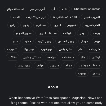
Character Animator
VPN
أبل
أدوبي بريمير
استضافة مواقع
الدروب شيبنج
الذكاء الاصطناعي Ai
الربح من الانترنت
العاب
العاب اندرويد
الكمبيوتر
اندرويد
انستقرام
ايفون
برامج
برمجة
بلوجر
تطبيقات
تطبيقات اندرويد
تطوير المواقع
تويتر
جوجل
جوجل ادسنس
جوجل كروم
حماية
سيو
شروحات
عام
فايرفوكس
فوتوشوب
فيس بوك
كاميرات
لينكس
ماك
متصفحات
مراجعة
مشاكل و حلول
مقالات
ملحقات فوتوشوب
مواقع
هاردوير
هواتف
ووردبريس
ويندوز
يوتيوب
About
Clean Responsive WordPress Newspaper, Magazine, News and
Blog theme. Packed with options that allow you to completely