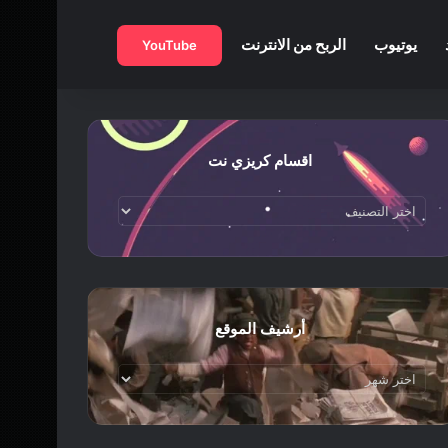
بحث عن
يوتيوب
الربح من الانترنت
YouTube
اقسام كريزي نت
اقسام
كريزي
نت
أرشيف الموقع
أرشيف
الموقع