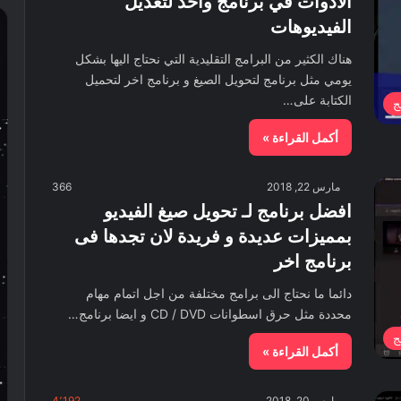
الادوات في برنامج واحد لتعديل
الفيديوهات
هناك الكثير من البرامج التقليدية التي نحتاج اليها بشكل
يومي مثل برنامج لتحويل الصيغ و برنامج اخر لتحميل
الكتابة على…
ج
أكمل القراءة »
مارس 22, 2018
366
افضل برنامج لـ تحويل صيغ الفيديو
بمميزات عديدة و فريدة لان تجدها فى
برنامج اخر
دائما ما نحتاج الى برامج مختلفة من اجل اتمام مهام
محددة مثل حرق اسطوانات CD / DVD و ايضا برنامج…
ج
أكمل القراءة »
مارس 20, 2018
4٬192