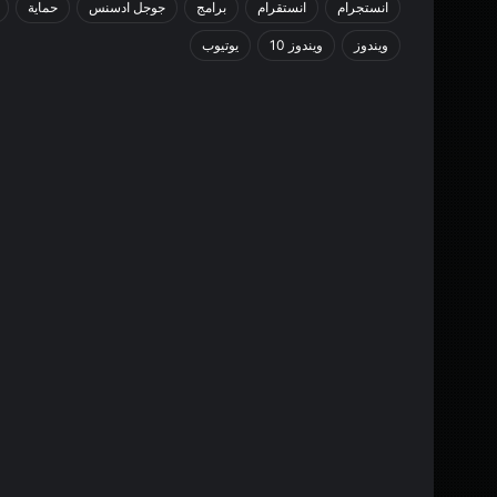
انستجرام
انستقرام
برامج
جوجل ادسنس
حماية
ويندوز
ويندوز 10
يوتيوب