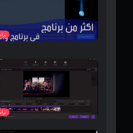
برام
برام