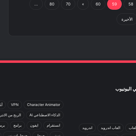
...
80
70
»
60
59
58
الأخيرة
Character Animator
VPN
أب
الذكاء الاصطناعي Ai
الربح من الانت
انستقرام
ايفون
برامج
برم
لعاب
العاب اندرويد
اندرويد
تويتر
جوجل
جوجل ادسنس