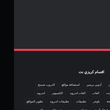
اقسام كريزي نت
ل
أدوبي بريمير
استضافة مواقع
الدروب شيبنج
رنت
العاب
العاب اندرويد
الكمبيوتر
اندرويد
جة
بلوجر
تطبيقات
تطبيقات اندرويد
تطوير المواقع
جوجل كروم
حماية
سيو
شروحات
عام