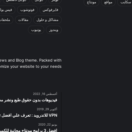
سكايب
مواقع
مونتاج
فايرفوكس
فوتوشوب
فيس بوك
مشاكل و حلول
مقالات
ملحقات
ويندوز
يوتيوب
ews and Blog theme. Packed with
omize your website to your needs.
أغسطس 16, 2022
فيديوهات بدون حقوق طبع ونشر مجان
أكتوبر 29, 2019
VPN للاندرويد : تعرف علي افضل تطبيقات VPN للاندرويد سريعة و آمنة
يونيو 22, 2020
افضل 3 برامج مونتاج مجانية للكمبيوتر تعمل على الاجهزة الضعيفة