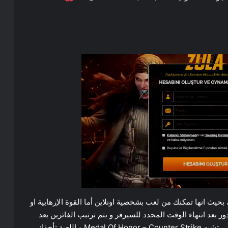
لي جهازك بحيث انها تمكنك من لعب بشخصية اونلاين أما القوة الإرهابية او
دور بعد انتهاء الوقت المحدد للسيرفر و يتم ترتيب الفائزين بعد
اللعبة علي حسب عدد القتلى و هي من اكثر الألعاب التي تشبه Medal Of Honor – Counter Strike و اللعبة تأخذك