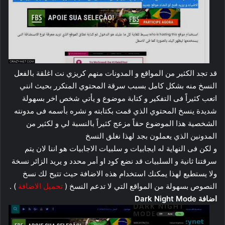
قد تجد الكثير من المواقع و المدونات منهم كريزي نت اغلقة بالفعل
النسخ منه بشكل كامل بسبب سرقة المحتوي المتكرر بحيث انني
اتعب كثيراً فى التفكير و كتابة موضوع و يأتي شخص اخر بسهولة
شديدة ينسخ المحتوي الذي قمت بكتابته و نشره بأسمه فى مدونته
الشخصية هذا الموضوع حقاً مزعج كثيراً بالنسبة لي و لكثير من
المدونين الذي يعملون بجد لهذا نغلق النسخ
و لكن فى النهاية له ايجابيات و سلبيات الاجابيات هو اننا لان يتم
سرقتنا ثانية و السلبيات قد نضع كود او أمر محدد و يريد الزائر نسخة
ولا يستطيع لهذا يمكنك استخدام هذه الاضافة حيث تتيح لك نسخ
النصوص بسهولة من المواقع التي لا تدعم النسخ (
تحميل الاضافة
) .
اضافة Dark Night Mode