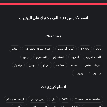
انضم لأكثر من 300 الف مشترك علي اليوتيوب
Channels
obs
Skype
أدوبي أوديشن
اخفاء الموقع الجغرافي
العاب
العاب اندرويد
اندرويد
انستجرام
انستقرام
برامج
جوجل ادسنس
حماية
سكايب
مواقع
مونتاج
ويندوز
ويندوز 10
يوتيوب
اقسام كريزي نت
Character Animator
VPN
أبل
أدوبي بريمير
استضافة مواقع