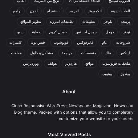
الدروب شيبنج
الذكاء الاصطناعي Ai
الربح من الانترنت
العاب
العاب اندرويد
الكمبيوتر
اندرويد
انستقرام
ايفون
برامج
برمجة
بلوجر
تطبيقات
تطبيقات اندرويد
تطوير المواقع
تويتر
جوجل
جوجل ادسنس
جوجل كروم
حماية
سيو
شروحات
عام
فايرفوكس
فوتوشوب
فيس بوك
كاميرات
لينكس
ماك
متصفحات
مراجعة
مشاكل و حلول
مقالات
ملحقات فوتوشوب
مواقع
هاردوير
هواتف
ووردبريس
ويندوز
يوتيوب
About
Clean Responsive WordPress Newspaper, Magazine, News and
Blog theme. Packed with options that allow you to completely
customize your website to your needs.
Most Viewed Posts