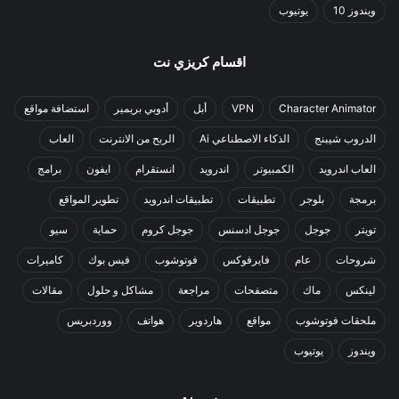
ويندوز 10
يوتيوب
اقسام كريزي نت
Character Animator
VPN
أبل
أدوبي بريمير
استضافة مواقع
الدروب شيبنج
الذكاء الاصطناعي Ai
الربح من الانترنت
العاب
العاب اندرويد
الكمبيوتر
اندرويد
انستقرام
ايفون
برامج
برمجة
بلوجر
تطبيقات
تطبيقات اندرويد
تطوير المواقع
تويتر
جوجل
جوجل ادسنس
جوجل كروم
حماية
سيو
شروحات
عام
فايرفوكس
فوتوشوب
فيس بوك
كاميرات
لينكس
ماك
متصفحات
مراجعة
مشاكل و حلول
مقالات
ملحقات فوتوشوب
مواقع
هاردوير
هواتف
ووردبريس
ويندوز
يوتيوب