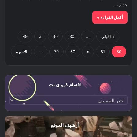
جذاب…
أكمل القراءة »
« الأولى
...
30
40
«
49
50
51
»
60
70
...
الأخيرة
اقسام كريزي نت
اقسام
كريزي
نت
أرشيف الموقع