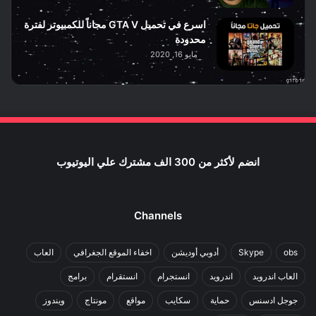
اسرع في تحميل GTA V مجاناً للكمبيوتر لفترة
محدودة
مايو 16, 2020
انضم لأكثر من 300 الف مشترك علي اليوتيوب
Channels
obs
Skype
أدوبي أوديشن
اخفاء الموقع الجغرافي
العاب
العاب اندرويد
اندرويد
انستجرام
انستقرام
برامج
جوجل ادسنس
حماية
سكايب
مواقع
مونتاج
ويندوز