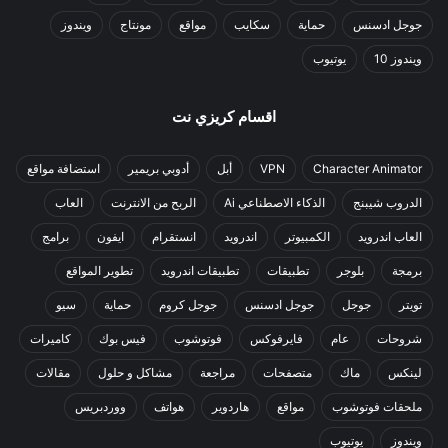
جوجل ادسنس
حماية
سكايب
مواقع
مونتاج
ويندوز
ويندوز 10
يوتيوب
اقسام كريزي نت
Character Animator
VPN
أبل
أدوبي بريمير
استضافة مواقع
الدروب شيبنج
الذكاء الاصطناعي Ai
الربح من الانترنت
العاب
العاب اندرويد
الكمبيوتر
اندرويد
انستقرام
ايفون
برامج
برمجة
بلوجر
تطبيقات
تطبيقات اندرويد
تطوير المواقع
تويتر
جوجل
جوجل ادسنس
جوجل كروم
حماية
سيو
شروحات
عام
فايرفوكس
فوتوشوب
فيس بوك
كاميرات
لينكس
ماك
متصفحات
مراجعة
مشاكل و حلول
مقالات
ملحقات فوتوشوب
مواقع
هاردوير
هواتف
ووردبريس
ويندوز
يوتيوب