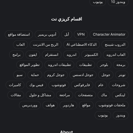
ويندوز 10
يوتيوب
اقسام كريزي نت
Character Animator
VPN
أبل
أدوبي بريمير
استضافة مواقع
الدروب شيبنج
الذكاء الاصطناعي Ai
الربح من الانترنت
العاب
العاب اندرويد
الكمبيوتر
اندرويد
انستقرام
ايفون
برامج
برمجة
بلوجر
تطبيقات
تطبيقات اندرويد
تطوير المواقع
تويتر
جوجل
جوجل ادسنس
جوجل كروم
حماية
سيو
شروحات
عام
فايرفوكس
فوتوشوب
فيس بوك
كاميرات
لينكس
ماك
متصفحات
مراجعة
مشاكل و حلول
مقالات
ملحقات فوتوشوب
مواقع
هاردوير
هواتف
ووردبريس
ويندوز
يوتيوب
About