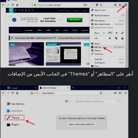
أنقر على “المظاهر” أو “Themes” في الجانب الأيمن من الإضافات