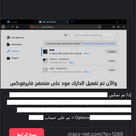
إذا تم تمكين
Firefox Sync، فستتم مزامنة المظهر المُحدد مع أي جهاز
كمبيوتر آخر سجلت الدخول عليه في كتصفح فايرفوكس، لتمكين وعرض
إعدادات
Firefox Sync، أنقر وفق القائمة كما هو موضح في الصور
السابقة > ثم خيارات أو
Options > ثم على حساب
Firefox.
نسخ الرابط