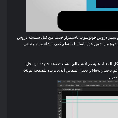
نقوم بنشر دروس فوتوشوب باستمرار قدمنا من قبل سلسلة دروس
وضوع من ضمن هذه السلسلة لتعلم كيف انشاء مربع منحني
كل المعتاد عليه ثم اذهب الى انشاء صفحة جديدة من اجل
التصميم عبر File فى اعلى البرنامج لتظهر اليك قائمة قم بأختيار New و تختار المقاس الذى تريده للصفحة ثم ok
صميم