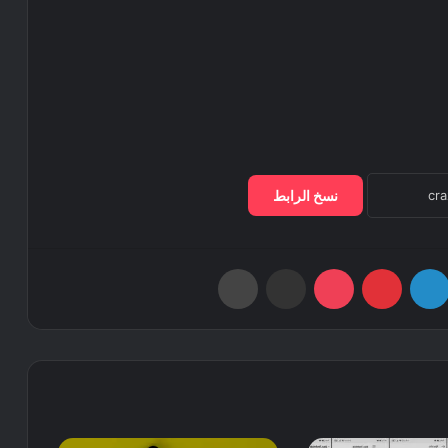
نسخ الرابط
لينكدإن
بينتيريست
‫Pocket
مشاركة عبر البريد
طباعة