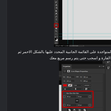
اذهب الى اداة ” Rounded Rectangle Tool ” المتواجدة على القائمة الجانبية المحدد عليها بالشكل الاحمر ثم
 الفارة و اسحب حتى يتم رسم مربع معك