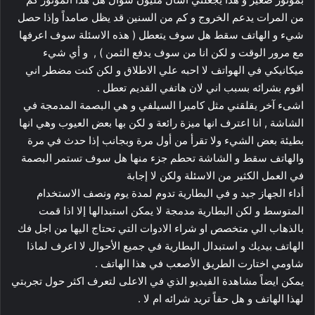
من المرات يدعم الخروج و كم من السنين قد يظل صامداً وإذا حصل
شيء و الهاتف سقط هل سوف يتعطل ( هذه الاسئلة سوف اعرفها
مع مرور الوقت و لكن انا من سوف يدفع الثمن ) , و أي شيء
ميكانيكي في الهواتف لا احبه علي الاطلاق و لكن كنت مضطر اني
اقوم بشرائه بسبب اني لان هاتفي القديم تعطل .
اشىء آخر يقلقني مثل كاميرا السيلفي و هي البصمة المدمجة في
الشاشة , انا اعترف انها ميزة رائعة و لكن بها بعض العيوب وهي انها
بطيئة بعض الشيء ولا تقرأ من أول مرة وبجانب إذا حدث في مرة
والهاتف سقط و الشاشة تحطم جزء منها هل سوف تستمر البصمة
في العمل الكثير من الاسئلة ولكن لا إجابة
أداء الجهاز جيد و في البطارية تدوم لمدة يوم ونصف الاستخدام
المتوسط و لكن البطارية مدمجة لا يمكن استبدالها إلا اذا قمت
بالذهاب الي متخصص او شراء الادوات التي تحتاج اليها من اجل فك
الهاتف بيديك و استبدال البطارية في جميع الأحوال لا اعرف لماذا
شاومي اختارت الطريق الأصعب في هذا الهاتف .
يمكن ايضاً مشاهدة الفيديو الذي في الاعلى لتعرف اكثر حول تجربتي
لهذا الهاتف و هل حقاً تريد شرائه ام لا .