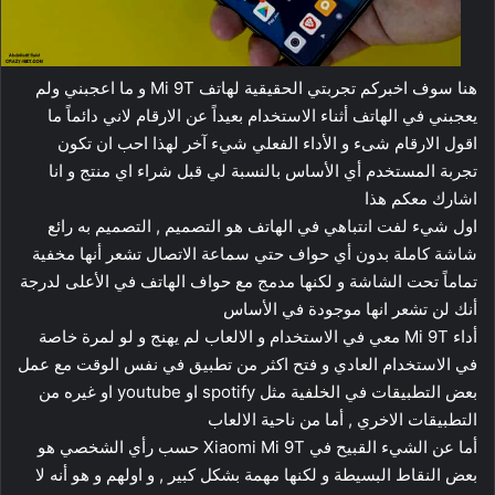
هنا سوف اخبركم تجربتي الحقيقية لهاتف Mi 9T و ما اعجبني ولم
يعجبني في الهاتف أثناء الاستخدام بعيداً عن الارقام لاني دائماً ما
اقول الارقام شىء و الأداء الفعلي شيء آخر لهذا احب ان تكون
تجربة المستخدم أي الأساس بالنسبة لي قبل شراء اي منتج و انا
اشارك معكم هذا
اول شيء لفت انتباهي في الهاتف هو التصميم , التصميم به رائع
شاشة كاملة بدون أي حواف حتي سماعة الاتصال تشعر أنها مخفية
تماماً تحت الشاشة و لكنها مدمج مع حواف الهاتف في الأعلى لدرجة
أنك لن تشعر انها موجودة في الأساس
أداء Mi 9T معي في الاستخدام و الالعاب لم يهنج و لو لمرة خاصة
في الاستخدام العادي و فتح اكثر من تطبيق في نفس الوقت مع عمل
بعض التطبيقات في الخلفية مثل spotify او youtube او غيره من
التطبيقات الاخري , أما من ناحية الالعاب
أما عن الشيء القبيح في Xiaomi Mi 9T حسب رأي الشخصي هو
بعض النقاط البسيطة و لكنها مهمة بشكل كبير , و اولهم و هو أنه لا