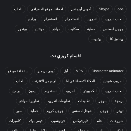
obs
Skype
أدوبي أوديشن
اخفاء الموقع الجغرافي
العاب
العاب اندرويد
اندرويد
انستجرام
انستقرام
برامج
جوجل ادسنس
حماية
سكايب
مواقع
مونتاج
ويندوز
ويندوز 10
يوتيوب
اقسام كريزي نت
Character Animator
VPN
أبل
أدوبي بريمير
استضافة مواقع
الدروب شيبنج
الذكاء الاصطناعي Ai
الربح من الانترنت
العاب
العاب اندرويد
الكمبيوتر
اندرويد
انستقرام
ايفون
برامج
برمجة
بلوجر
تطبيقات
تطبيقات اندرويد
تطوير المواقع
تويتر
جوجل
جوجل ادسنس
جوجل كروم
حماية
سيو
شروحات
عام
فايرفوكس
فوتوشوب
فيس بوك
كاميرات
لينكس
ماك
متصفحات
مراجعة
مشاكل و حلول
مقالات