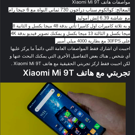
مواصفات هاتف Xiaomi Mi 9T
المعالج: كوالكوم سناب دراجون 730 ثماني النواة مع 6 جيجا رام
مع
شاشة
6.39 إنش أموليد
و به ثلاثة كاميرات اول كاميرا تأتي بدقة 48 ميجا بكسل و الثانية 8
ميجا بكسل و الثالثة 13 ميجا بكسل و يمكنك تصوير فيديو بدقة 4K
على 30FPS مع بطارية 4000 ميلي أمبير
احببت ان اشارك فقط المواصفات العامة التي دائماً ما يركز عليها
أي شخص , هناك بعض التفاصيل الأخرى التي يمكنك البحث عنها و
لكن احببت فقط اركز تجربتي الحقيقية مع هاتف Xiaomi Mi 9T .
تجربتي مع هاتف Xiaomi Mi 9T