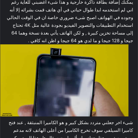
يمكنك إضافة بطاقة ذاكرة خارجية و هذا شىء اغضبني للغاية رغم
اني لم استخدمه ابدا طوال حياتي في أي هاتف قمت بشرائه إلا أنه
وجوده في الهواتف اصبح شىء ضروري خاصة ان في الوقت الحالي
استخدام التطبيقات والتصوير الفيديو بجودة عالية مثل 4K تحتاج
إلى مساحة تخزين كبيرة , و لكن الهاتف يأتي بعدة نسخة وهما 64
جيجا و 128 جيجا و ما لدي هو 64 جيجا و اظن انه كافي .
شىء اخر جعلني متردد بشكل كبير و هو الكاميرا المنبثقة , عند فتح
كاميرا السيلفي سوف تخرج الكاميرا من أعلى الهاتف لانه مدعم
بموتور صغير و هذا يجعلني اسأل مليون سؤال هل هذا الموتور كم