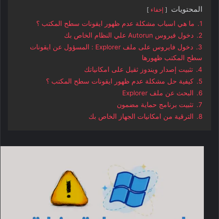
المحتويات
إخفاء
1.
ما هي اسباب مشكلة عدم ظهور ايقونات سطح المكتب ؟
2.
دخول فيروس Autorun علي النظام الخاص بك
3.
دخول فايروس على ملف Explorer : المسؤول عن ايقونات
سطح المكتب ظهورها
4.
تثبيت إصدار ويندوز ثقيل على امكانياتك
5.
كيفية حل مشكلة عدم ظهور ايقونات سطح المكتب ؟
6.
البحث عن ملف Explorer
7.
تثبيت برنامج حماية مضمون
8.
الترقية من امكانيات الجهاز الخاص بك