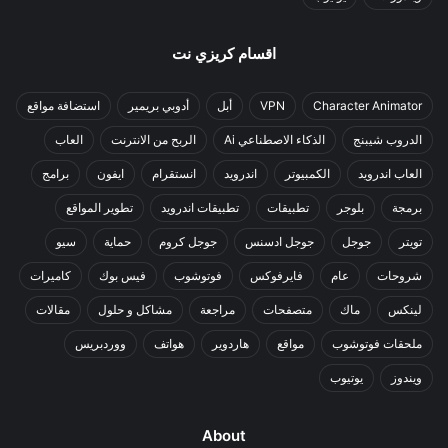
اقسام كريزي نت
Character Animator
VPN
أبل
أدوبي بريمير
استضافة مواقع
الدروب شيبنج
الذكاء الاصطناعي Ai
الربح من الانترنت
العاب
العاب اندرويد
الكمبيوتر
اندرويد
انستقرام
ايفون
برامج
برمجة
بلوجر
تطبيقات
تطبيقات اندرويد
تطوير المواقع
تويتر
جوجل
جوجل ادسنس
جوجل كروم
حماية
سيو
شروحات
عام
فايرفوكس
فوتوشوب
فيس بوك
كاميرات
لينكس
ماك
متصفحات
مراجعة
مشاكل و حلول
مقالات
ملحقات فوتوشوب
مواقع
هاردوير
هواتف
ووردبريس
ويندوز
يوتيوب
About