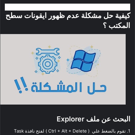
كيفية حل مشكلة عدم ظهور ايقونات سطح
المكتب ؟
البحث عن ملف Explorer
1. تقوم بالضغط علي ( Ctrl + Alt + Delete ) لفتح نافذة Task