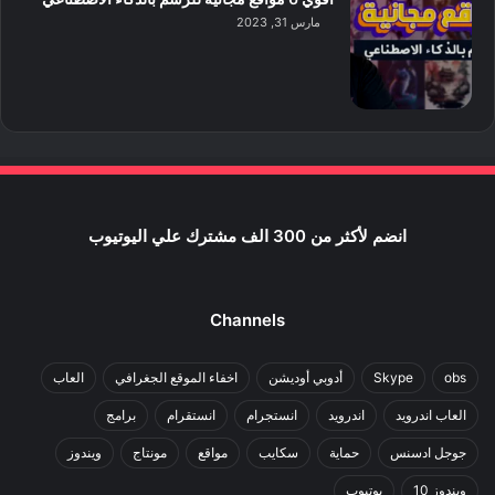
مارس 31, 2023
انضم لأكثر من 300 الف مشترك علي اليوتيوب
Channels
obs
Skype
أدوبي أوديشن
اخفاء الموقع الجغرافي
العاب
العاب اندرويد
اندرويد
انستجرام
انستقرام
برامج
جوجل ادسنس
حماية
سكايب
مواقع
مونتاج
ويندوز
ويندوز 10
يوتيوب