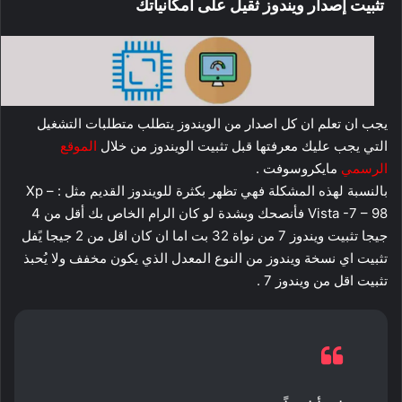
تثبيت إصدار ويندوز ثقيل على امكانياتك
يجب ان تعلم ان كل اصدار من الويندوز يتطلب متطلبات التشغيل
التي يجب عليك معرفتها قبل تثبيت الويندوز من خلال
الموقع
الرسمي
مايكروسوفت .
بالنسبة لهذه المشكلة فهي تظهر بكثرة للويندوز القديم مثل : Xp –
Vista -7 – 98 فأنصحك وبشدة لو كان الرام الخاص بك أقل من 4
جيجا تثبيت ويندوز 7 من نواة 32 بت اما ان كان اقل من 2 جيجا يًفل
تثبيت اي نسخة ويندوز من النوع المعدل الذي يكون مخفف ولا يُحبذ
تثبيت اقل من ويندوز 7 .