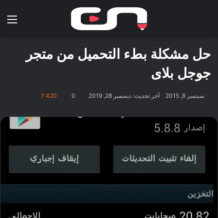
بحث عن
الق
حل مشكلة بطء التحميل من متجر
جوجل بلاى
سبتمبر 8, 2015
آخر تحديث: ديسمبر 28, 2019
0
1٬420