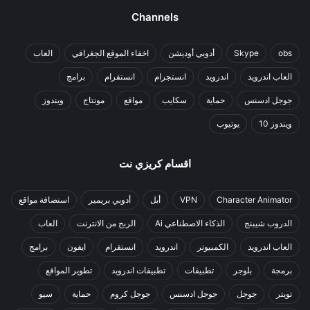
Channels
obs
Skype
أدوبي أوديشن
اخفاء الموقع الجغرافي
العاب
العاب اندرويد
اندرويد
انستجرام
انستقرام
برامج
جوجل ادسنس
حماية
سكايب
مواقع
مونتاج
ويندوز
ويندوز 10
يوتيوب
اقسام كريزي نت
Character Animator
VPN
أبل
أدوبي بريمير
استضافة مواقع
الدروب شيبنج
الذكاء الاصطناعي Ai
الربح من الانترنت
العاب
العاب اندرويد
الكمبيوتر
اندرويد
انستقرام
ايفون
برامج
برمجة
بلوجر
تطبيقات
تطبيقات اندرويد
تطوير المواقع
تويتر
جوجل
جوجل ادسنس
جوجل كروم
حماية
سيو