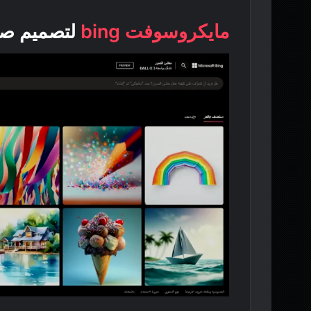
مايكروسوفت bing
لتصميم صور