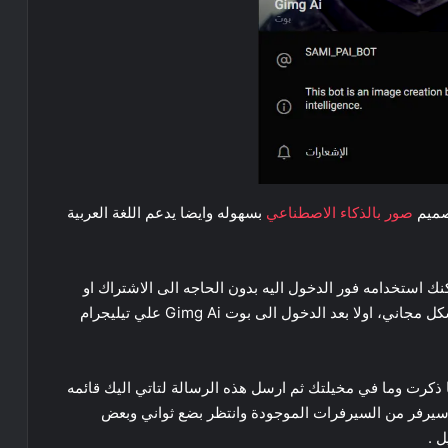
صميم
صور بالذكاء الاصطناعي
بسهوله وايضا يدعم اللغة العربية
ك استخدامه فور الدخول اليه بدون الحاجه الى الاشتراك او
دفع اموال او غيره و انا قمت باستخدامها عده مرات بشكل مجاني، اولا بعد الدخول الى بوت Gimg Ai علي تيليجرام
ما ذكرت وما في مخيلتك ثم ارسل هذه الرسالة لتاتي اليك قائمه
ي سيرفر من السيرفرات الموجودة وانتظر بضع ثواني وبعض
 .