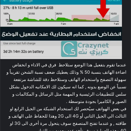
عندما تقوم بتفعيل هذا الوضع ستلاحظ فرق في الاداء و انخفاض
اضاءة الهاتف بنسبة 50 % وذلك يعطيك ضعف نسبة الشحن تقريباً و
سهولة التصفح واستخدام الهاتف وستلاحظ دقة للشاشة مرتفعة
نسبياً عن الوضع بدونه , كما انه سيكون لك الامكانيه الدخول بشكل
سلس للتطبيقات الرئيسية و المهمة مثل الرسائل و المكالمات و
الصور و الكاميرا بجودة متوسطة .
في بعض الهواتف سيُحصر لك استخدام الشبكة من الجيل الرابع او
الثالث الي الجيل الثاني أو 4G الى 2G وهذا للحفاظ على الهاتف و
طاقته , و عندما تفتح المتصفح سوف يتحول مرة أخرى الى 3G او
4G وهذه العملية سوف تأخد عدد معدود من الثواني .