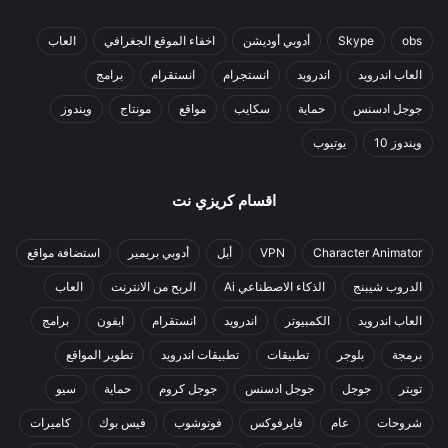
obs
Skype
أدوبي أوديشن
اخفاء الموقع الجغرافي
العاب
العاب اندرويد
اندرويد
انستجرام
انستقرام
برامج
جوجل ادسنس
حماية
سكايب
مواقع
مونتاج
ويندوز
ويندوز 10
يوتيوب
اقسام كريزي نت
Character Animator
VPN
أبل
أدوبي بريمير
استضافة مواقع
الدروب شيبنج
الذكاء الاصطناعي Ai
الربح من الانترنت
العاب
العاب اندرويد
الكمبيوتر
اندرويد
انستقرام
ايفون
برامج
برمجة
بلوجر
تطبيقات
تطبيقات اندرويد
تطوير المواقع
تويتر
جوجل
جوجل ادسنس
جوجل كروم
حماية
سيو
شروحات
عام
فايرفوكس
فوتوشوب
فيس بوك
كاميرات