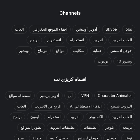
Channels
obs
Skype
أدوبي أوديشن
اخفاء الموقع الجغرافي
العاب
العاب اندرويد
اندرويد
انستجرام
انستقرام
برامج
جوجل ادسنس
حماية
سكايب
مواقع
مونتاج
ويندوز
ويندوز 10
يوتيوب
اقسام كريزي نت
Character Animator
VPN
أبل
أدوبي بريمير
استضافة مواقع
الدروب شيبنج
الذكاء الاصطناعي Ai
الربح من الانترنت
العاب
العاب اندرويد
الكمبيوتر
اندرويد
انستقرام
ايفون
برامج
برمجة
بلوجر
تطبيقات
تطبيقات اندرويد
تطوير المواقع
تويتر
جوجل
جوجل ادسنس
جوجل كروم
حماية
سيو