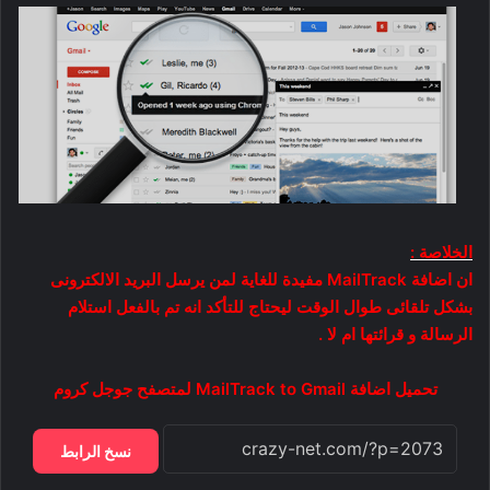
الخلاصة :
ان اضافة MailTrack مفيدة للغاية لمن يرسل البريد الالكترونى
بشكل تلقائى طوال الوقت ليحتاج للتأكد انه تم بالفعل استلام
الرسالة و قرائتها ام لا .
تحميل اضافة MailTrack to Gmail لمتصفح جوجل كروم
نسخ الرابط