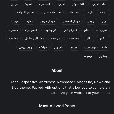
العاب اندرويد
الكمبيوتر
اندرويد
انستقرام
ايفون
برامج
برمجة
بلوجر
تطبيقات
تطبيقات اندرويد
تطوير المواقع
تويتر
جوجل
جوجل ادسنس
جوجل كروم
حماية
سيو
شروحات
عام
فايرفوكس
فوتوشوب
فيس بوك
كاميرات
لينكس
ماك
متصفحات
مراجعة
مشاكل و حلول
مقالات
ملحقات فوتوشوب
مواقع
هاردوير
هواتف
ووردبريس
ويندوز
يوتيوب
About
Clean Responsive WordPress Newspaper, Magazine, News and
Blog theme. Packed with options that allow you to completely
customize your website to your needs.
Most Viewed Posts