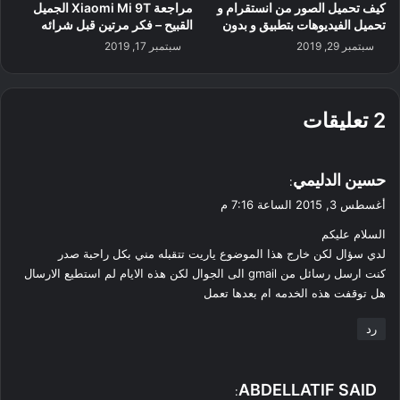
كيف تحميل الصور من انستقرام و
مراجعة Xiaomi Mi 9T الجميل
تحميل الفيديوهات بتطبيق و بدون
القبيح – فكر مرتين قبل شرائه
سبتمبر 29, 2019
سبتمبر 17, 2019
‫2 تعليقات
ي
حسين الدليمي
:
ق
أغسطس 3, 2015 الساعة 7:16 م
و
السلام عليكم
ل
لدي سؤال لكن خارج هذا الموضوع ياريت تتقبله مني بكل راحبة صدر
كنت ارسل رسائل من gmail الى الجوال لكن هذه الايام لم استطيع الارسال
هل توقفت هذه الخدمه ام بعدها تعمل
رد
ي
ABDELLATIF SAID
: