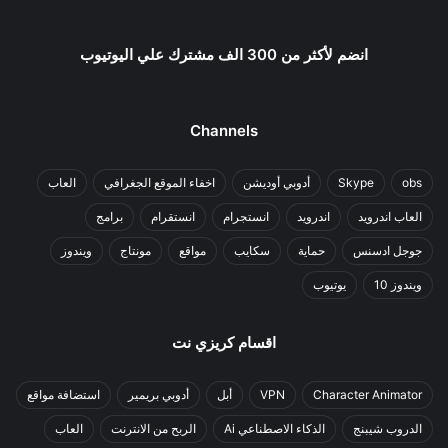
انضم لأكثر من 300 الف مشترك علي اليوتيوب
Channels
obs
Skype
أدوبي أوديشن
اخفاء الموقع الجغرافي
العاب
العاب اندرويد
اندرويد
انستجرام
انستقرام
برامج
جوجل ادسنس
حماية
سكايب
مواقع
مونتاج
ويندوز
ويندوز 10
يوتيوب
اقسام كريزي نت
Character Animator
VPN
أبل
أدوبي بريمير
استضافة مواقع
الدروب شيبنج
الذكاء الاصطناعي Ai
الربح من الانترنت
العاب