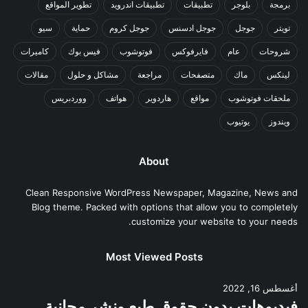
برمجة
بلوجر
تطبيقات
تطبيقات اندرويد
تطوير المواقع
تويتر
جوجل
جوجل ادسنس
جوجل كروم
حماية
سيو
شروحات
عام
فايرفوكس
فوتوشوب
فيس بوك
كاميرات
لينكس
ماك
متصفحات
مراجعة
مشاكل و حلول
مقالات
ملحقات فوتوشوب
مواقع
هاردوير
هواتف
ووردبريس
ويندوز
يوتيوب
About
Clean Responsive WordPress Newspaper, Magazine, News and
Blog theme. Packed with options that allow you to completely
customize your website to your needs.
Most Viewed Posts
أغسطس 16, 2022
فيديوهات بدون حقوق طبع ونشر مجانية