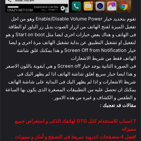
تقوم بتحديد خيار Enable/Disable Volume Power وهو من اجل
تفعيل الميزة لفتح الهاتف من ازرار الصوت بديل زر الباور او الطاقة
فى الهاتف و هناك بعض خيارات اخرى ايضا مثل Start on boot و هو
لتفعيل او تشغيل التطبيق عن بداية تشغيل الهاتف مرة اخرى و ايضا
خيار Screen Off from Notification و هذا يمكنك غلق شاشة
الهاتف فقط من شريط الاشعارات
فى الصورة الثانية يوجد خيار Screen off و هي ايقونة باللون الاصفر
و هذا ايضا خيار سريع لغلق شاشة الهاتف اذا لم يظهر اليك فى
شريط الاشعارات و اذا لم يظهر اليك فى البداية على شاشة الهاتف
يمكنك ان تحصل عليه من التطبيقات المصغرة الذى يكون بها الساعة
و الطقس و الكشاف و غيره من هذه الامور .
مقالات قد تعجبك :
7 اسباب للاستخدام كابل OTG لهاتفك الذكى و استعراض جميع
مميزاته
افضل 4 متصفحات اندرويد سريعة فى التصفح و أمان و مميزات