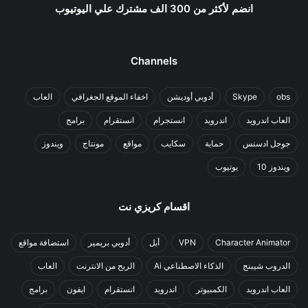
انضم لأكثر من 300 الف مشترك علي اليوتيوب
Channels
obs
Skype
أدوبي أوديشن
اخفاء الموقع الجغرافي
العاب
العاب اندرويد
اندرويد
انستجرام
انستقرام
برامج
جوجل ادسنس
حماية
سكايب
مواقع
مونتاج
ويندوز
ويندوز 10
يوتيوب
اقسام كريزي نت
Character Animator
VPN
أبل
أدوبي بريمير
استضافة مواقع
الدروب شيبنج
الذكاء الاصطناعي Ai
الربح من الانترنت
العاب
العاب اندرويد
الكمبيوتر
اندرويد
انستقرام
ايفون
برامج