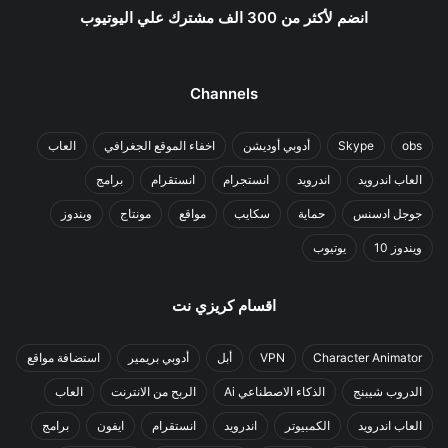
انضم لأكثر من 300 الف مشترك علي اليوتيوب
Channels
obs
Skype
أدوبي أوديشن
اخفاء الموقع الجغرافي
العاب
العاب اندرويد
اندرويد
انستجرام
انستقرام
برامج
جوجل ادسنس
حماية
سكايب
مواقع
مونتاج
ويندوز
ويندوز 10
يوتيوب
اقسام كريزي نت
Character Animator
VPN
أبل
أدوبي بريمير
استضافة مواقع
الدروب شيبنج
الذكاء الاصطناعي Ai
الربح من الانترنت
العاب
العاب اندرويد
الكمبيوتر
اندرويد
انستقرام
ايفون
برامج