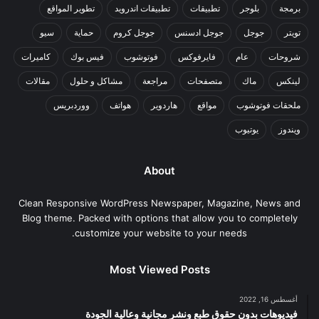
برمجة
بلوجر
تطبيقات
تطبيقات اندرويد
تطوير المواقع
تويتر
جوجل
جوجل ادسنس
جوجل كروم
حماية
سيو
شروحات
عام
فايرفوكس
فوتوشوب
فيس بوك
كاميرات
لينكس
ماك
متصفحات
مراجعة
مشاكل و حلول
مقالات
ملحقات فوتوشوب
مواقع
هاردوير
هواتف
ووردبريس
ويندوز
يوتيوب
About
Clean Responsive WordPress Newspaper, Magazine, News and
Blog theme. Packed with options that allow you to completely
customize your website to your needs.
Most Viewed Posts
أغسطس 16, 2022
فيديوهات بدون حقوق طبع ونشر مجانية وعالية الجودة