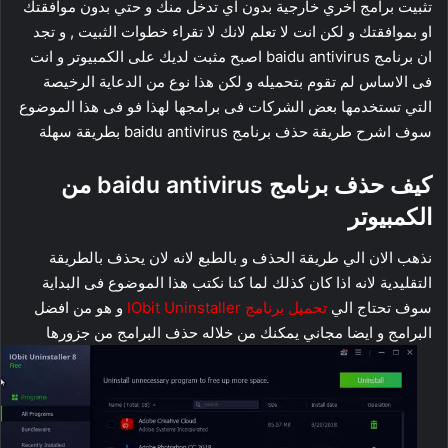
تثبيت برامج اخري خارجية بدون اي تدخل منك و حتي بدون موافقتك
او بموافقتك و لكن انت لا تعلم لانك لا تقراء خطوات الثبيت , و تجد
ان برنامج baidu antivirus اصبح مثبت لديك على الكمبيوتر و انت
فى الاساس لم تقوم بتحميله و لكن هذا نوع من الدعاية الرخيصة
التي تستخدمها بعض الشركات فى برامجها لهذا فو فى هذا الموضوع
سوف اشرح طريقة حذف برنامج baidu antivirus بطريقة سهلة
كيف حذف برنامج baidu antivirus من
الكمبيوتر
نذهب الان الي طريقة الحذف و بالطبع لانه لان يحذف بالطريقة
التقليدية لانه اذا كان كذلك لما كنا نكتب هذا الموضوع فى البداية
سوف تحتاج الي
تحميل برنامج IObit Uninstaller
و هو من افضل
البرامج و ايضا مجاني يمكنك من خلاله حذف البرامج من جزورها