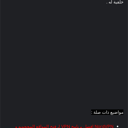
خلفية له .
مواضيع ذات صلة :
NordVPN افضل برنامج VPN لـ فتح المواقع المحجوبه و