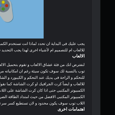
يجب
عليك
فى
البداية
ان
تحدد
لماذا
انت
تستخدم
الكمب
للالعاب
ام
للتصميم
ام
لأشياء
اخرى
لهذا
يجب
التحديد
ف
الالعاب
لنفترض
انك
من
فئة
عشاق
الالعاب
و
تقوم
بتحميل
الال
توب
بالنسبة
لك
سوف
تكون
سيئة
رغم
ان
امكانياته
مرت
للتحكم
و
الراحة
فى
يديك
عند
التحكم
و
الكيبورد
و
الشا
للالعاب
و
ايضاً
كرت
الجرافيك
او
كرت
الشاشة
كما
نقو
الكمبيوتر
المكتبى
حتى
اذا
كان
كرت
الشاشة
على
اللا
الكمبيوتر
المكتبى
الافضل
من
حيث
امتداد
الطاقة
الضر
اللاب
توب
سوف
يكون
محدود
و
لان
تستطيع
كسر
سرع
اهتمامات
اخرى