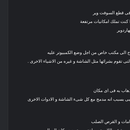
ى
قطع
السوفت
وير
كنت
تملك
امكانيات
مرتفعة
هاردوير
ج
الى
مكتب
خاص
من
اجل
وضع
الكمبيوتر
عليه
لتى
تقوم
بشرائها
مثل
الشاشة
و
غيره
من
الاشياء
الاخرى
.
ذهاب
به
فى
اى
مكان
بى
بسبب
انه
مدمج
مع
كل
شىء
الشاشة
و
الادوات
الاخرى
امات
و
القرص
الصلب