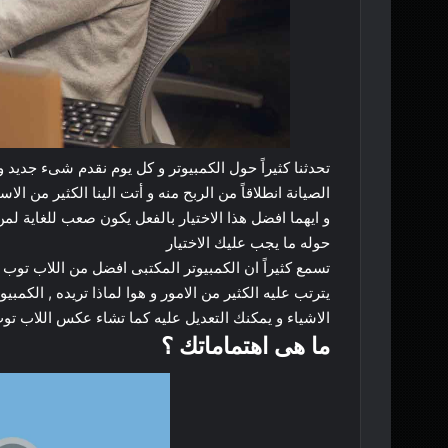
تحدثنا
كثيراً
حول
الكمبيوتر
و
كل
يوم
نقدم
شىء
جديد
و
الصيانة
انطلاقاً
من
الربح
منه
و
أتت
الينا
الكثير
من
الاسئ
و
ايهما
افضل
هذا
الاختيار
بالفعل
يكون
صعب
للغاية
لمن
حوله
ما
يجب
عليك
الاختيار
تسمع
كثيراً
ان
الكمبيوتر
المكتبى
افضل
من
اللاب
توب
يترتب
عليه
الكثير
من
الامور
و
هوا
لماذا
تريده
,
الكمبيوت
الاشياء
و
يمكنك
التعديل
عليه
كما
تشاء
عكس
اللاب
تو
ما
هى
اهتماماتك
؟