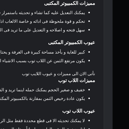
مميزات
الكمبيوتر
المكتبى
يمكنك
التعديل
عليه
كما
تشاء
و
تحديثه
باستمرار
ف
تحكم
و
قوة
ملحوظة
فى
ادائه
و
خاصة
الالعاب
اذا
سهل
فتحه
و
اصلاحه
و
التعديل
على
ما
تريد
فى
ال
عيوب
الكمبيوتر
المكتبى
كبير
للغاية
و
يأخذ
مساحة
كبيرة
فى
الغرفة
و
يحتا
يكون
مرتفع
الثمن
عن
اللاب
توب
بسبب
الاشياء
ا
نأتى
الان
الى
مميزات
و
عيوب
اللايب
توب
مميزات
اللاب
توب
خفيف
و
صغير
الحجم
يمكنك
حمله
اينما
تريد
و
ال
يكون
عادة
رخيص
الثمن
بمقارنة
بالكمبيوتر
المكت
عيوب
اللاب
توب
لا
يمكنك
تحديثه
الا
فى
قطع
محددة
فقط
مثل
الر