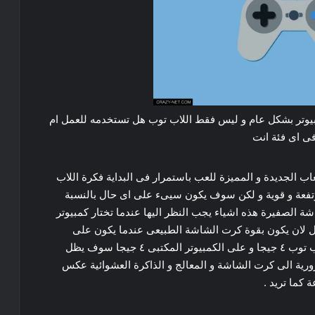
يوتر
بشكل
عام
و
ليس
فقط
اللاب
توب
هل
تستخدمه
للعمل
ام
ى
اى
فئة
انت
عاب
الجديدة
و
المميزة
للعب
باستمرار
فى
البداية
فكرة
اللاب
فعة
و
قوية
و
لكن
سوف
يكون
سيىء
على
اى
حال
بالنسبة
شة
الصفيرة
هذه
اشياء
يجب
النظر
اليها
عندما
تختار
كمبيوتر
ل
لان
يكون
بقوة
كرت
الشاشة
الطبيعى
عندما
يكون
على
ب
توب
٤
جيجا
و
على
الكمبيوتر
المكتبى
٤
جيجا
سوف
يظل
ورية
الى
كرت
الشاشة
و
المعالج
و
الذاكرة
العشوائية
عكس
ة
كما
تريد
.