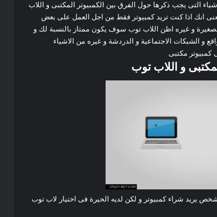
شياء
التى
يجب
ذكرها
حول
الفرق
بين
الكمبيوتر
المكتبى
و
اللاب
نى
انك
اذا
كنت
تريد
كمبيوتر
فقط
من
اجل
العمل
على
بعض
صغيرة
و
غيره
اظن
اللاب
توب
سوف
يكون
ممتاز
بالنسبة
لك
و
اقع
و
الشبكات
الاجتماعية
و
الدردشة
و
غيره
من
الاشياء
كمبيوتر
مكتبى
مكتبى
و
اللاب
توب
خص
يريد
شراء
كمبيوتر
و
لكن
لديه
الحيرة
فى
اختيار
لاب
توب