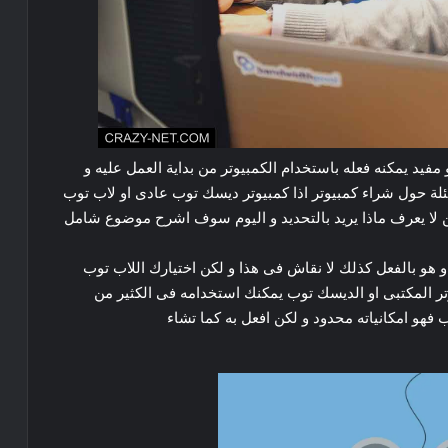
مفيد
يمكنه
فعله
باستخدام
الكمبيوتر
من
بداية
العمل
عليه
و
لة
حول
شراء
كمبيوتر
اذا
كمبيوتر
ديسك
توب
عادى
او
لاب
توب
لا
يعرف
ماذا
يريد
بالتحديد
و
اليوم
سوف
اشرح
موضوع
شامل
و
هو
بالفعل
كذلك
لا
نقاش
فى
هذا
و
لكن
اختيارك
اللاب
توب
ر
المكتبى
او
الديسك
توب
يمكنك
استخدامه
فى
الكثير
من
ب
فهو
امكانياته
محدود
و
لكن
افعل
به
كما
تشاء