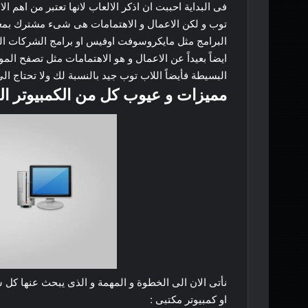
فى
البداية
احببت
ان
اذكر
الالعاب
لانها
تعتبر
من
اهم
الا
توب
و
لكن
الاعمال
و
الاهتمامات
هى
شىء
مشترك
بمع
البرامج
مثل
مايكروسوفت
اوفيس
او
برامج
الشركات
ال
ايضاً
بعيداً
عن
الاعمال
و
هو
الاهتمامات
مثل
تصفح
المو
البسيطة
فأيضاً
اللاب
توب
جيد
بالنسبة
لك
ولا
تحتاج
الى
مميزات
و
عيوب
كل
من
الكمبيوتر
ال
نأتى
الان
الى
الخطوة
و
المهمة
و
الذى
يبحث
عنها
كل
ش
او
كمبيوتر
مكتبى
: