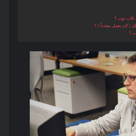
للاب توب ؟
 ( لان يعمل مجدداً ) ؟
ب ؟