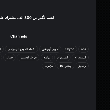
انضم لأكثر من 300 الف مشترك علي اليوتيوب
Channels
obs
Skype
أدوبي أوديشن
اخفاء الموقع الجغرافي
ا
انستجرام
انستقرام
برامج
جوجل ادسنس
حماية
ويندوز
ويندوز 10
يوتيوب