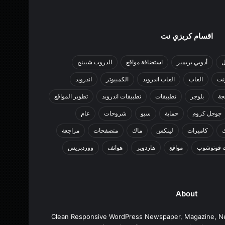
اقسام كريزي نت
ل
أدوبي بريمير
استضافة مواقع
الدروب شيبنج
رنت
العاب
العاب اندرويد
الكمبيوتر
اندرويد
جة
بلوجر
تطبيقات
تطبيقات اندرويد
تطوير المواقع
جوجل كروم
حماية
سيو
شروحات
عام
كاميرات
لينكس
ماك
متصفحات
مراجعة
 فوتوشوب
مواقع
هاردوير
هواتف
ووردبريس
About
Clean Responsive WordPress Newspaper, Magazine, N