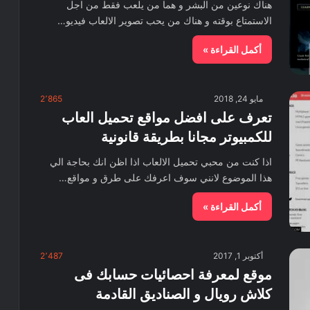
هناك نوعين من البشر و هما من يلعب فقط من اجل
الاستمتاع بوقته و هناك من يحب تصوير الالعاب فيديو…
أكمل القراءة »
مايو 24, 2018
2٬865
تعرف على افضل مواقع تحميل العاب
للكمبيوتر مجانا بطريقة قانونية
اذا كنت من محبي تحميل الالعاب اذا اظن انك بحاجة الي
هذا الموضوع لانني سوف اعرفك على طرق و مواقع…
أكمل القراءة »
أكتوبر 1, 2017
2٬487
موقع لمعرفة احصائيات حسابك فى
كلاش رويال و الصناديق القادمة