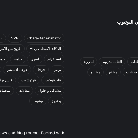
Character Animator
VPN
أب
الذكاء الاصطناعي Ai
الربح من الانت
انستقرام
ايفون
برامج
برم
لعاب
العاب اندرويد
اندرويد
تويتر
جوجل
جوجل ادسنس
سكايب
مواقع
مونتاج
فايرفوكس
فوتوشوب
فيس بوك
مشاكل و حلول
مقالات
ملحقات
ويندوز
يوتيوب
ews and Blog theme. Packed with