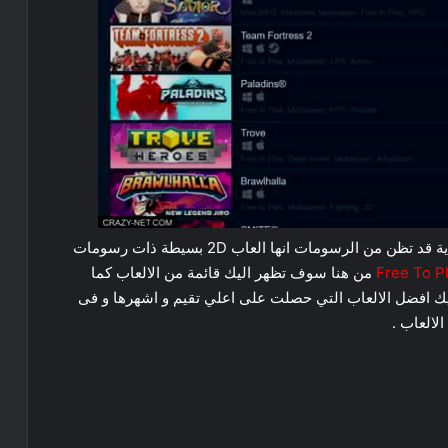
يوجد فيه قسم خاص بـ الالعاب المجانية و لكن فى البداية قد تظن من الرسومات انها العاب 2D بسيطة ذات رسومات
Free To P
من هنا سوف تظهر اليك قائمة من الالعاب كما
 عليك اختيار Top Sellers لتظهر اليك افضل الالعاب التي حصلت على اعلي تقيم و اشهرها و فى