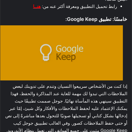
رابط تحميل التطبيق ومعرفة أكثر عنه من:
هنــا
خامسًا: تطبيق Google Keep:
إذا كنت من الأشخاص سرييعوا النسيان وتندم على تدوينك لبعض
الملاحظات التي تبدوا لك مهمة للغاية عند المذاكرة والحفظ، فهذا
التطبيق سينهي هذه المأساة نهائيًا. جوجل صممت تطبيقًا حيث
يمكنك الإعتماد عليه لحفظ الملاحظات والأفكار وكل شيئ، إمّا عبر
إدخالها بشكل كتابي أو تسجيلها صوتيًا للتحول بعدها مباشرةً إلى نص
أو حتى حفظ الملاحظات كصور. وفي الغالب تطبييق جوجل كيب
Google Keep مثبت على جميع الهواتف التي تعمل بنظام الأندرويد.