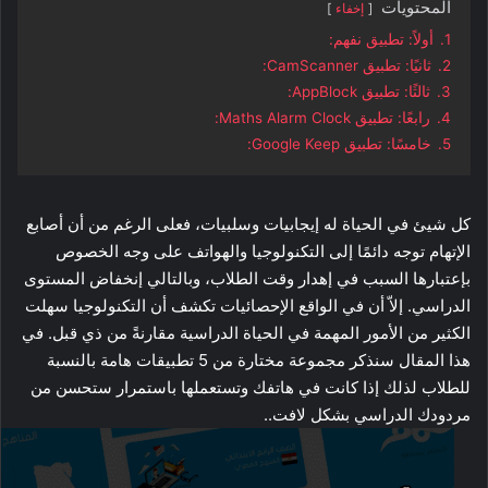
المحتويات
إخفاء
1.
أولاً: تطبيق نفهم:
2.
ثانيًا: تطبيق CamScanner:
3.
ثالثًا: تطبيق AppBlock:
4.
رابعًا: تطبيق Maths Alarm Clock:
5.
خامسًا: تطبيق Google Keep:
كل شيئ في الحياة له إيجابيات وسلبيات، فعلى الرغم من أن أصابع
الإتهام توجه دائمًا إلى التكنولوجيا والهواتف على وجه الخصوص
بإعتبارها السبب في إهدار وقت الطلاب، وبالتالي إنخفاض المستوى
الدراسي. إلاّ أن في الواقع الإحصائيات تكشف أن التكنولوجيا سهلت
الكثير من الأمور المهمة في الحياة الدراسية مقارنةً من ذي قبل. في
هذا المقال سنذكر مجموعة مختارة من 5 تطبيقات هامة بالنسبة
للطلاب لذلك إذا كانت في هاتفك وتستعملها باستمرار ستحسن من
مردودك الدراسي بشكل لافت..