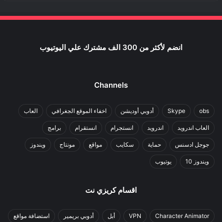
انضم لأكثر من 300 الف مشترك علي اليوتيوب
Channels
obs
Skype
أدوبي أوديشن
اخفاء الموقع الجغرافي
العاب
العاب اندرويد
اندرويد
انستجرام
انستقرام
برامج
جوجل ادسنس
حماية
سكايب
مواقع
مونتاج
ويندوز
ويندوز 10
يوتيوب
اقسام كريزي نت
Character Animator
VPN
أبل
أدوبي بريمير
استضافة مواقع