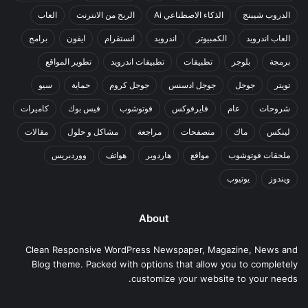
الدروب شيبنج
الذكاء الاصطناعي Ai
الربح من الانترنت
العاب
العاب اندرويد
الكمبيوتر
اندرويد
انستقرام
ايفون
برامج
برمجة
بلوجر
تطبيقات
تطبيقات اندرويد
تطوير المواقع
تويتر
جوجل
جوجل ادسنس
جوجل كروم
حماية
سيو
شروحات
عام
فايرفوكس
فوتوشوب
فيس بوك
كاميرات
لينكس
ماك
متصفحات
مراجعة
مشاكل و حلول
مقالات
ملحقات فوتوشوب
مواقع
هاردوير
هواتف
ووردبريس
ويندوز
يوتيوب
About
Clean Responsive WordPress Newspaper, Magazine, News and
Blog theme. Packed with options that allow you to completely
customize your website to your needs.