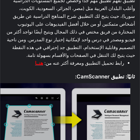
تطبيق نفهم تطبيق مهم جدًا وخصص لجميع المستويات الدراسية
وأغلب البلدان العربية مثل (مصر، الجزائر، السعودية، الكويت،
سوريا)، حيث يتيح لك التطبيق شرح المناهج الدراسية عن طريق
أشخاص متمكنين أو من خلال أفضل الفيديوهات على اليوتيوب
المختارة من فريق مختص في ذلك المجال ويتيح أيضًا تواجد أكثر من
فيديو ومصدر في درس واحد لإمكانية إختيار نوع المدرس. ومن ناحية
التصميم وقابلية الإستخدام، التطبيق جد إحترافي في هذه النقطة
حيث يتيح لك التنقل في الصفحات والأقسام بسهولة تامة.
رابط تحميل التطبيق ومعرفة أكثر عنه من:
هنــا
ثانيًا: تطبيق CamScanner: