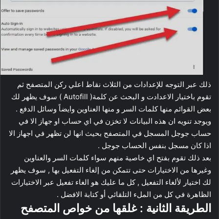
ذلك عبر التوجه للإعدادات من الثلاث نقاط اعلي ركن المتصفح ثم
تقوم باختيار الاعدادت و البحث عن كلمة( Autofill ) سوف يظهر لك
بعض القوائم منها كلمات السر و منها العناوين وايضاً وسائل الدفع .
ويوجد تنويه ان هذه البيانات لا تخزن في اي حساب او جهاز الا في
حساب جوجل المسجل في المتصفح بحيث انها لن تظهر في اجهاز الا
اذا كان مسجل بنفس الحساب جوجل .
بعد ذلك تقوم بفتح اي خاصية منهم سواء كلمات السر والعناوين
وغيرها من الاختيارات حتى تتمكن من إلغاء التفعيل بها , سوف يظهر
لك اختيار لألغاء التفعيل , كل ما عليك هو الغاء تفعيل عبر الاختيارات
الظاهرة في كل من الملء التلقائي أو كتابة الافضل .
الطريقة الثانية : غلقها من خواص المتصفح