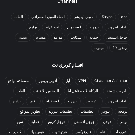
Channels
obs
Skype
أدوبي أوديشن
اخفاء الموقع الجغرافي
العاب
العاب اندرويد
اندرويد
انستجرام
انستقرام
برامج
جوجل ادسنس
حماية
سكايب
مواقع
مونتاج
ويندوز
ويندوز 10
يوتيوب
اقسام كريزي نت
Character Animator
VPN
أبل
أدوبي بريمير
استضافة مواقع
الدروب شيبنج
الذكاء الاصطناعي Ai
الربح من الانترنت
العاب
العاب اندرويد
الكمبيوتر
اندرويد
انستقرام
ايفون
برامج
برمجة
بلوجر
تطبيقات
تطبيقات اندرويد
تطوير المواقع
تويتر
جوجل
جوجل ادسنس
جوجل كروم
حماية
سيو
شروحات
عام
فايرفوكس
فوتوشوب
فيس بوك
كاميرات