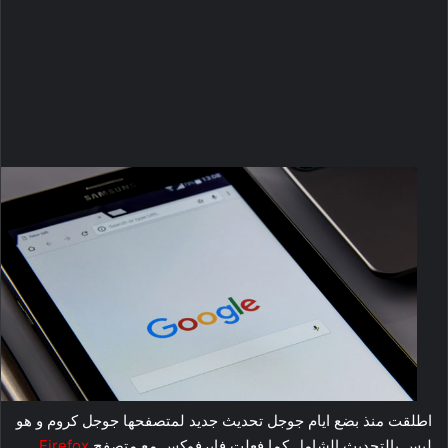
اطلقت منذ بضع ايام جوجل تحديث جديد لمتصفحها جوجل كروم و هو
ليس بالتحديث الشامل كما فعلت فايرفوكس مع متصفح
Firefox