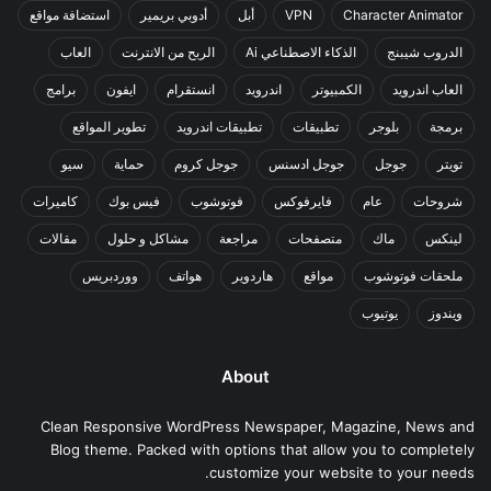
Character Animator
VPN
أبل
أدوبي بريمير
استضافة مواقع
الدروب شيبنج
الذكاء الاصطناعي Ai
الربح من الانترنت
العاب
العاب اندرويد
الكمبيوتر
اندرويد
انستقرام
ايفون
برامج
برمجة
بلوجر
تطبيقات
تطبيقات اندرويد
تطوير المواقع
تويتر
جوجل
جوجل ادسنس
جوجل كروم
حماية
سيو
شروحات
عام
فايرفوكس
فوتوشوب
فيس بوك
كاميرات
لينكس
ماك
متصفحات
مراجعة
مشاكل و حلول
مقالات
ملحقات فوتوشوب
مواقع
هاردوير
هواتف
ووردبريس
ويندوز
يوتيوب
About
Clean Responsive WordPress Newspaper, Magazine, News and
Blog theme. Packed with options that allow you to completely
customize your website to your needs.