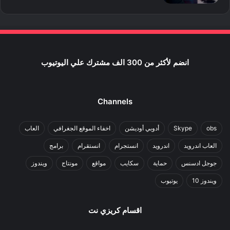
انضم لأكثر من 300 الف مشترك علي اليوتيوب
Channels
obs
Skype
أدوبي أوديشن
اخفاء الموقع الجغرافي
العاب
العاب اندرويد
اندرويد
انستجرام
انستقرام
برامج
جوجل ادسنس
حماية
سكايب
مواقع
مونتاج
ويندوز
ويندوز 10
يوتيوب
اقسام كريزي نت