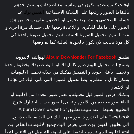
اوقات كثيرة عندما تكون فى مناسبة مع اصدقائك و يقوم احدهم
بألتقاط الصور و رفعها على الشبكة الاجتماعية
الفيس بوك
على
حسابه الشخصى و انت تريد تحميل او الحصول على نسخة من هذه
الصور على هاتفك للذكرى او للأعادة رفعها على حسابك مرة اخرى و
عندما تقوم بتحميل الصورة للاسف تقوم بتحميل صورة واحدة فى
كل مرة بجانب لان تكون بالجودة العالية كما تم رفعها
تطبيق
Album Downloader For Facebook
لهواتف الاندرويد
يسمح لك بتحميل البوم صور كامل لك او البوم صديقك بخطوة واحدة
و تحميل بأعلى جودة و التطبيق يمكنك من خلاله تحميل الالبومات
بشكل كامل و منظم و ايضاً تحميل الصورة التى تأتى اليك فى Tags
او الاشعار
يمكنك عرض الصور قبل تحميله و تختار صور محددة من الالبوم او
الغاء صور محددة من الالبوم و تحمل الصور حسب اختيارك شرح
التطبيق بسيط , عند تثبيت تطبيق Album Downloader For
Facebook على الاندرويد صور يظهر اليك فى البداية طلب دخول
الى تطبيق الفيس بوك حتى يعرض اليك جميع الالبومات الخاص بك
افتح الالبوم الذى تريده و اضغط على ايقونة التحميل فى الاعلى لتبدأ