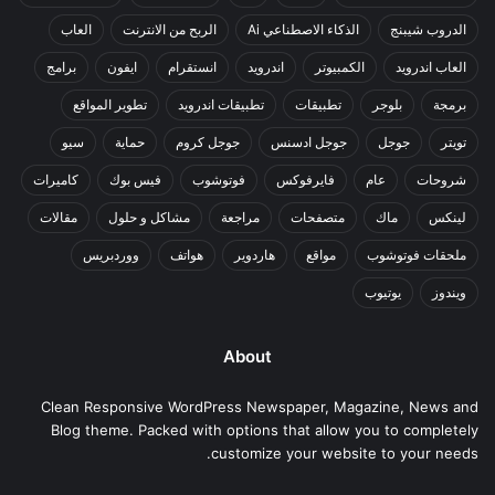
الدروب شيبنج
الذكاء الاصطناعي Ai
الربح من الانترنت
العاب
العاب اندرويد
الكمبيوتر
اندرويد
انستقرام
ايفون
برامج
برمجة
بلوجر
تطبيقات
تطبيقات اندرويد
تطوير المواقع
تويتر
جوجل
جوجل ادسنس
جوجل كروم
حماية
سيو
شروحات
عام
فايرفوكس
فوتوشوب
فيس بوك
كاميرات
لينكس
ماك
متصفحات
مراجعة
مشاكل و حلول
مقالات
ملحقات فوتوشوب
مواقع
هاردوير
هواتف
ووردبريس
ويندوز
يوتيوب
About
Clean Responsive WordPress Newspaper, Magazine, News and
Blog theme. Packed with options that allow you to completely
customize your website to your needs.