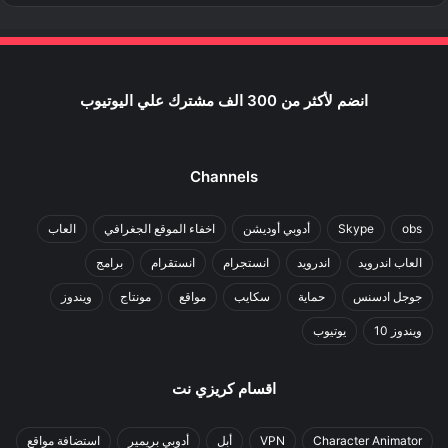
انضم لأكثر من 300 الف مشترك علي اليوتيوب
Channels
obs
Skype
أدوبي أوديشن
اخفاء الموقع الجغرافي
العاب
العاب اندرويد
اندرويد
انستجرام
انستقرام
برامج
جوجل ادسنس
حماية
سكايب
مواقع
مونتاج
ويندوز
ويندوز 10
يوتيوب
اقسام كريزي نت
Character Animator
VPN
أبل
أدوبي بريمير
استضافة مواقع