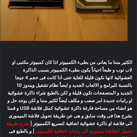
الكثير مننا ما يعانى من بطىء الكمبيوتر اذا كان كمبيوتر مكتبى او
لاب توب و طبعاً احياناً يكون بطىء الكمبيوتر بسبب الذاكرة
العشوائية لانها تكون قليلة للغاية حتى اذا كانت فى حجم 4 جيجا
بالنسبة للبرامج و الالعاب الجديد و ايضاً نظام تشغيل ويندوز 10
الجديد و المتصفحات تكون قليلة و لكن بالطبغ شراء ذاكرة عشوائية
او رامات جديدة امر صعب و مكلف ايضاً لكثير مننا و لكن يوجد حل و
هو انشاء من مساحة فارغة ذاكرة عشوائية كمثل فلاشة USB و قمنا
بشرح هذا فى وقت سابق و هى عن طريقة تحويل فلاشة الميمورى
الى فلاشة او ذاكرة عشوائية اضافية لتسريع الكمبيوتر |
شرح طريقة
تحويل الفلاشة ميمورى الى رامات اضافية للكمبيوتر
| و بالطبع فى