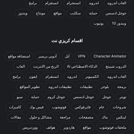
العاب اندرويد
اندرويد
انستجرام
انستقرام
برامج
جوجل ادسنس
حماية
سكايب
مواقع
مونتاج
ويندوز
ويندوز 10
يوتيوب
اقسام كريزي نت
Character Animator
VPN
أبل
أدوبي بريمير
استضافة مواقع
الدروب شيبنج
الذكاء الاصطناعي Ai
الربح من الانترنت
العاب
العاب اندرويد
الكمبيوتر
اندرويد
انستقرام
ايفون
برامج
برمجة
بلوجر
تطبيقات
تطبيقات اندرويد
تطوير المواقع
تويتر
جوجل
جوجل ادسنس
جوجل كروم
حماية
سيو
شروحات
عام
فايرفوكس
فوتوشوب
فيس بوك
كاميرات
لينكس
ماك
متصفحات
مراجعة
مشاكل و حلول
مقالات
ملحقات فوتوشوب
مواقع
هاردوير
هواتف
ووردبريس