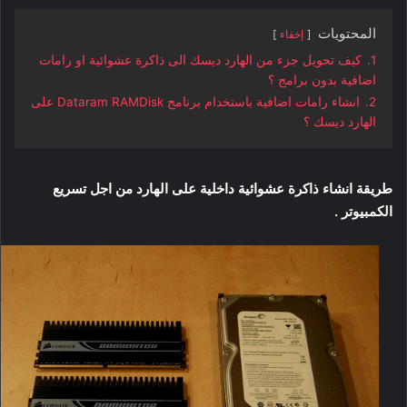
المحتويات
إخفاء
1.
كيف تحويل جزء من الهارد ديسك الى ذاكرة عشوائية او رامات
اضافية بدون برامج ؟
2.
انشاء رامات اضافية باستخدام برنامج Dataram RAMDisk على
الهارد ديسك ؟
طريقة انشاء ذاكرة عشوائية داخلية على الهارد من اجل تسريع
الكمبيوتر .