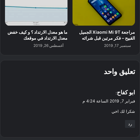
مراجعة Xiaomi Mi 9T الجميل
ما هو معدل الارتداد ؟ و كيف خفض
القبيح – فكر مرتين قبل شرائه
معدل الارتداد في موقعك
سبتمبر 17, 2019
أغسطس 26, 2019
تعليق واحد
ي
ابو كفاح
:
ق
فبراير 7, 2019 الساعة 4:24 م
و
شكرا لك اخي
ل
رد