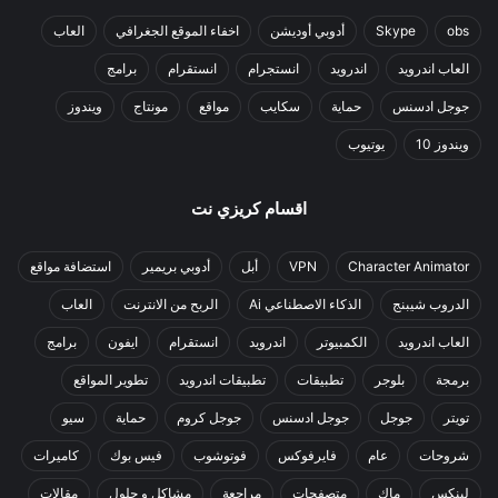
obs
Skype
أدوبي أوديشن
اخفاء الموقع الجغرافي
العاب
العاب اندرويد
اندرويد
انستجرام
انستقرام
برامج
جوجل ادسنس
حماية
سكايب
مواقع
مونتاج
ويندوز
ويندوز 10
يوتيوب
اقسام كريزي نت
Character Animator
VPN
أبل
أدوبي بريمير
استضافة مواقع
الدروب شيبنج
الذكاء الاصطناعي Ai
الربح من الانترنت
العاب
العاب اندرويد
الكمبيوتر
اندرويد
انستقرام
ايفون
برامج
برمجة
بلوجر
تطبيقات
تطبيقات اندرويد
تطوير المواقع
تويتر
جوجل
جوجل ادسنس
جوجل كروم
حماية
سيو
شروحات
عام
فايرفوكس
فوتوشوب
فيس بوك
كاميرات
لينكس
ماك
متصفحات
مراجعة
مشاكل و حلول
مقالات