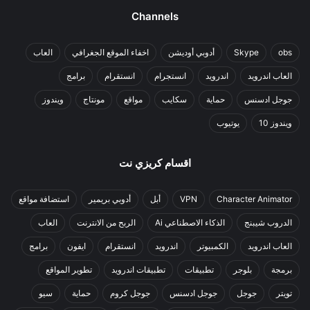
Channels
obs
Skype
أدوبي أوديشن
اخفاء الموقع الجغرافي
العاب
العاب اندرويد
اندرويد
انستجرام
انستقرام
برامج
جوجل ادسنس
حماية
سكايب
مواقع
مونتاج
ويندوز
ويندوز 10
يوتيوب
اقسام كريزي نت
Character Animator
VPN
أبل
أدوبي بريمير
استضافة مواقع
الدروب شيبنج
الذكاء الاصطناعي Ai
الربح من الانترنت
العاب
العاب اندرويد
الكمبيوتر
اندرويد
انستقرام
ايفون
برامج
برمجة
بلوجر
تطبيقات
تطبيقات اندرويد
تطوير المواقع
تويتر
جوجل
جوجل ادسنس
جوجل كروم
حماية
سيو