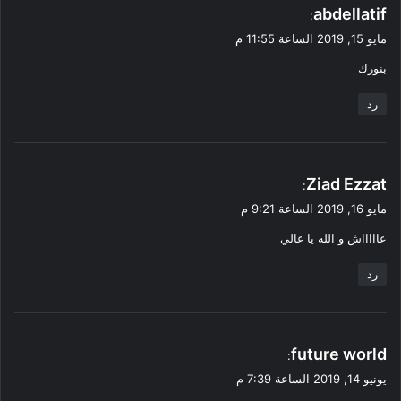
ي
abdellatif
:
ق
مايو 15, 2019 الساعة 11:55 م
و
بنورك
ل
رد
ي
Ziad Ezzat
:
ق
مايو 16, 2019 الساعة 9:21 م
و
عاااااش و الله يا غالي
ل
رد
ي
future world
:
ق
يونيو 14, 2019 الساعة 7:39 م
و