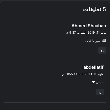
‫5 تعليقات
ي
Ahmed Shaaban
:
ق
مايو 11, 2019 الساعة 9:37 م
و
الله ينور يا غالي
ل
رد
ي
abdellatif
:
ق
مايو 15, 2019 الساعة 11:55 م
و
حبيبي ♥
ل
رد