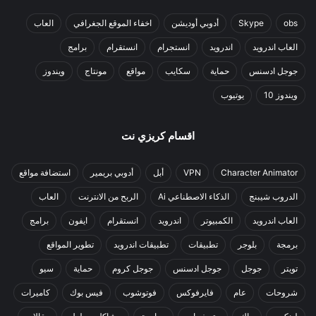
obs
Skype
أدوبي أوديشن
اخفاء الموقع الجغرافي
العاب
العاب اندرويد
اندرويد
انستجرام
انستقرام
برامج
جوجل ادسنس
حماية
سكايب
مواقع
مونتاج
ويندوز
ويندوز 10
يوتيوب
اقسام كريزي نت
Character Animator
VPN
أبل
أدوبي بريمير
استضافة مواقع
الدروب شيبنج
الذكاء الاصطناعي Ai
الربح من الانترنت
العاب
العاب اندرويد
الكمبيوتر
اندرويد
انستقرام
ايفون
برامج
برمجة
بلوجر
تطبيقات
تطبيقات اندرويد
تطوير المواقع
تويتر
جوجل
جوجل ادسنس
جوجل كروم
حماية
سيو
شروحات
عام
فايرفوكس
فوتوشوب
فيس بوك
كاميرات