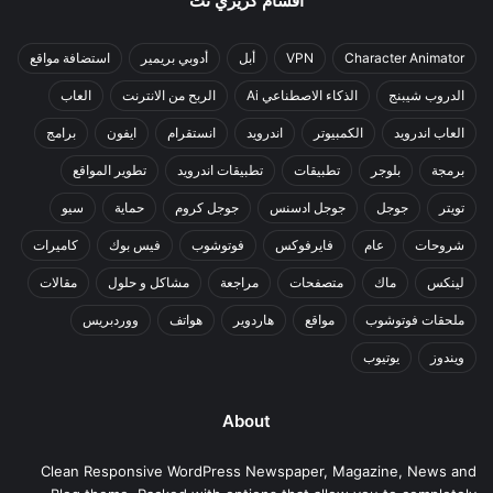
اقسام كريزي نت
Character Animator
VPN
أبل
أدوبي بريمير
استضافة مواقع
الدروب شيبنج
الذكاء الاصطناعي Ai
الربح من الانترنت
العاب
العاب اندرويد
الكمبيوتر
اندرويد
انستقرام
ايفون
برامج
برمجة
بلوجر
تطبيقات
تطبيقات اندرويد
تطوير المواقع
تويتر
جوجل
جوجل ادسنس
جوجل كروم
حماية
سيو
شروحات
عام
فايرفوكس
فوتوشوب
فيس بوك
كاميرات
لينكس
ماك
متصفحات
مراجعة
مشاكل و حلول
مقالات
ملحقات فوتوشوب
مواقع
هاردوير
هواتف
ووردبريس
ويندوز
يوتيوب
About
Clean Responsive WordPress Newspaper, Magazine, News and