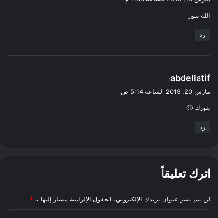
و
الله ينور
ل
رد
ي
abdellatif
:
ق
مارس 20, 2019 الساعة 5:14 ص
و
بنورك 🙂
ل
رد
اترك تعليقاً
لن يتم نشر عنوان بريدك الإلكتروني.
الحقول الإلزامية مشار إليها بـ
*
ا