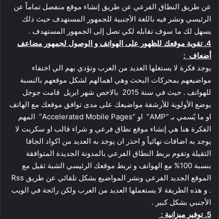
عن طريق النطاق الفرعي عن طريق إنشاء موقع منفصل تماماً عن
الرئيسي ونشر فيه باللغة الأجنبية للجمهور المستهدف حيث ذلك
يسهل لك ما سوف تقابله لكي تصل إلى الجمهور المستهدف .
4. تقوية موقعك للظهور على الهواتف و الوصول لجمهور مضاعف
أضعاف :
يوجد فكرة لا يستغلها العديد من العرب وتؤدي بهم الي اختفاء
مواضيعهم بمحركات البحث وهي اهمالهم لشكل موقعهم بالنسبة
للهواتف . حيث في سنة 2015 بالاخص شهر ابريل قامت جوجل
بوضع الأولوية للأرشفة مواضيعك على مدى توافق موقعك مع الهاتف
او ما يًسمي بـ “AMP” او “Accelerated Mobile Pages” المهم
الفكرة هنا هي إنشاء موقع نطاق فرعي و شراء قالب او سكربت لا
يوجد به اضافات نهائياً و احذر ان يوجد به العديد من اكواد الجافا
الثقيلة وتقوم بربط النطاق الفرعي بالمدونة الجديدة المتوافقة
بنسبة 100% مع الهواتف و تربط موقعك الرئيسي الشبة ثقيل مع
الموقع الجديد الفرعي ونشر المواضيع بشكل تلقائي عن طريق Rss
. و هذه الطريقة لا يستعملها العديد من العرب ولكن رائجة في الويب
الأجنبي بشكل كبير .
5. توفير ميزانية :