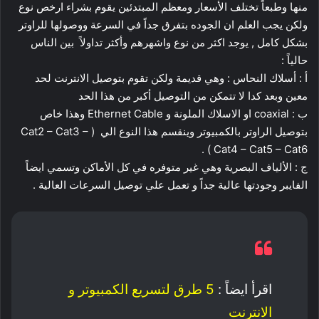
منها وطبعاً تختلف الأسعار ومعظم المبتدئين يقوم بشراء ارخص نوع
ولكن يجب العلم ان الجوده بتفرق جداً في السرعة ووصولها للراوتر
بشكل كامل , يوجد اكثر من نوع واشهرهم وأكثر تداولاً بين الناس
حالياً :
أ : أسلاك النحاس : وهي قديمة ولكن تقوم بتوصيل الانترنت لحد
معين وبعد كدا لا تتمكن من التوصيل أكبر من هذا الحد
ب : coaxial او الاسلاك الملونة و Ethernet Cable وهذا خاص
بتوصيل الراوتر بالكمبيوتر وينقسم هذا النوع الي ( Cat2 – Cat3 –
Cat4 – Cat5 – Cat6 ) .
ج : الألياف البصرية وهي غير متوفره في كل الأماكن وتسمي ايضاً
الفايبر وجودتها عالية جداً و تعمل علي توصيل السرعات العالية .
اقرأ ايضاً :
5 طرق لتسريع الكمبيوتر و
الانترنت