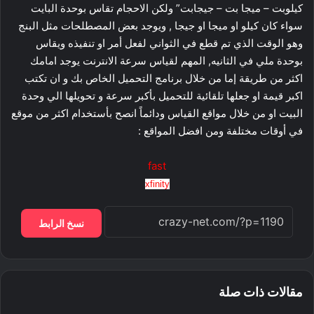
كيلوبت – ميجا بت – جيجابت” ولكن الاحجام تقاس بوحدة البايت
سواء كان كيلو او ميجا او جيجا , ويوجد بعض المصطلحات مثل البنج
وهو الوقت الذي تم قطع في الثواني لفعل أمر او تنفيذه ويقاس
بوحدة ملي في الثانيه, المهم لقياس سرعة الانترنت يوجد امامك
اكثر من طريقة إما من خلال برنامج التحميل الخاص بك و ان تكتب
اكبر قيمة او جعلها تلقائية للتحميل بأكبر سرعة و تحويلها الي وحدة
البيت او من خلال مواقع القياس ودائماً انصح بأستخدام اكثر من موقع
في أوقات مختلفة ومن افضل المواقع :
fast
xfinity
نسخ الرابط
مقالات ذات صلة