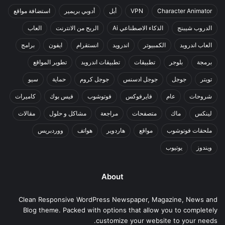
Character Animator
VPN
أبل
أدوبي بريمير
استضافة مواقع
الدروب شيبنج
الذكاء الاصطناعي Ai
الربح من الانترنت
العاب
العاب اندرويد
الكمبيوتر
اندرويد
انستقرام
ايفون
برامج
برمجة
بلوجر
تطبيقات
تطبيقات اندرويد
تطوير المواقع
تويتر
جوجل
جوجل ادسنس
جوجل كروم
حماية
سيو
شروحات
عام
فايرفوكس
فوتوشوب
فيس بوك
كاميرات
لينكس
ماك
متصفحات
مراجعة
مشاكل و حلول
مقالات
ملحقات فوتوشوب
مواقع
هاردوير
هواتف
ووردبريس
ويندوز
يوتيوب
About
Clean Responsive WordPress Newspaper, Magazine, News and
Blog theme. Packed with options that allow you to completely
customize your website to your needs.