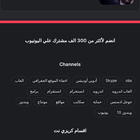
انضم لأكثر من 300 الف مشترك علي اليوتيوب
Channels
obs
Skype
أدوبي أوديشن
اخفاء الموقع الجغرافي
العاب
العاب اندرويد
اندرويد
انستجرام
انستقرام
برامج
جوجل ادسنس
حماية
سكايب
مواقع
مونتاج
ويندوز
ويندوز 10
يوتيوب
اقسام كريزي نت