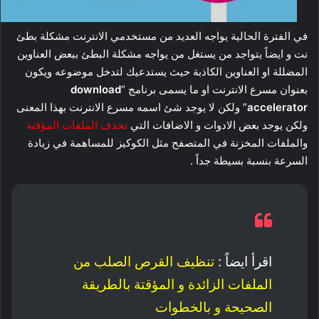
في الفترة الحالية يواجه العديد من مستخدمي الانترنت مشكلة بطئ
نت و ايضاً يتواجد من يستغل من يواجه مشكلة البطئ ببعض العناوين
المضللة او العناوين الكاذبة حيث يستدعيك لتدخل موضوعه ويكون
بعنوان مسرع الانترنت او ما يسمى برنامج “
download
accelerator
” ولكن لا يوجد شئ اسمه مسرع الانترنت بهذا المعنى
ولكن يوجد بعض الادوات و الاضافات التي
تحذف الملفات المؤقتة
والملفات المخزنة في المتصفح مثل الكوكيز للمساهمة في زيادة
السرعة بنسبة بسيطة جداً .
اقرأ ايضاً :
تنظيف القرص الصلب من
الملفات الزائدة و المؤقتة بالطريقة
الصحيحة و بالخطوات