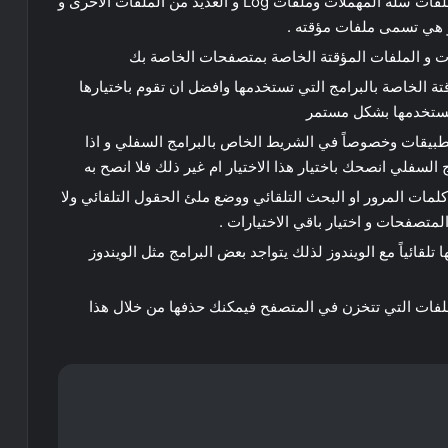
التي تنتمي لهذا الاختيار هي ملفات Prefetch وملفات سلة المهملات وملفات Log و العديد من الملفات الاخرى و
و هي تسمى ملفات مؤقته .
ت و الملفات المؤقتة الخاصة بمتصفحات الخاصة بك
تة الخاصة بالبرامج التي تستخدمها وافضل ان تقوم باختيارها
 تستخدمها بشكل مستمر
والتطبيقات وخصوصاً في الشريط الخاص بالبرامج السفلي و اذا
السفلي انصحك باختيار هذا الاختيار ام غير ذلك فلا انصح به
مات المرور او البحث التلقائي ووضع ملئ الحقول التلقائي ولا
متصفحات و اختيار باقي الاختيارات .
ا تلقائياً مع الويندوز لذلك يتواجد بعض البرامج مثل الويندوز
الملفات التي تتخزن في المتصفح فيمكنك حذفها من خلال هذا