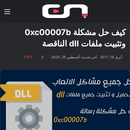
بحث عن
الق
كيف حل مشكلة 0xc00007b
وتثبيت ملفات dll الناقصة
أبريل 19, 2017
آخر تحديث: أغسطس 25, 2020
3
3٬815