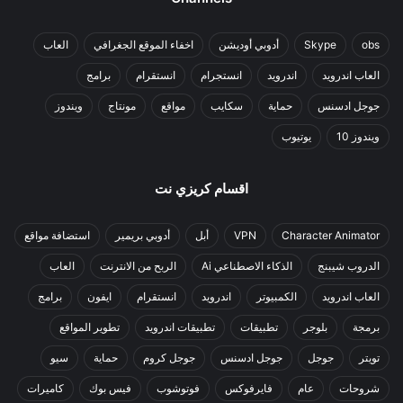
obs
Skype
أدوبي أوديشن
اخفاء الموقع الجغرافي
العاب
العاب اندرويد
اندرويد
انستجرام
انستقرام
برامج
جوجل ادسنس
حماية
سكايب
مواقع
مونتاج
ويندوز
ويندوز 10
يوتيوب
اقسام كريزي نت
Character Animator
VPN
أبل
أدوبي بريمير
استضافة مواقع
الدروب شيبنج
الذكاء الاصطناعي Ai
الربح من الانترنت
العاب
العاب اندرويد
الكمبيوتر
اندرويد
انستقرام
ايفون
برامج
برمجة
بلوجر
تطبيقات
تطبيقات اندرويد
تطوير المواقع
تويتر
جوجل
جوجل ادسنس
جوجل كروم
حماية
سيو
شروحات
عام
فايرفوكس
فوتوشوب
فيس بوك
كاميرات