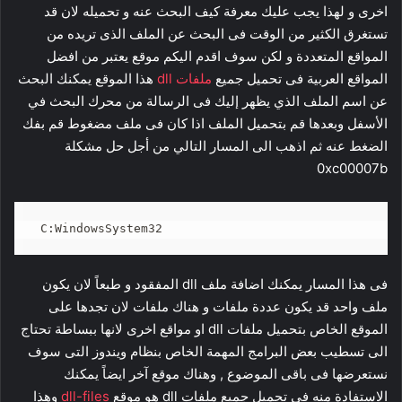
اخرى و لهذا يجب عليك معرفة كيف البحث عنه و تحميله لان قد
تستغرق الكثير من الوقت فى البحث عن الملف الذى تريده من
المواقع المتعددة و لكن سوف اقدم اليكم موقع يعتبر من افضل
المواقع العربية فى تحميل جميع
ملفات dll
هذا الموقع يمكنك البحث
عن اسم الملف الذي يظهر إليك فى الرسالة من محرك البحث في
الأسفل وبعدها قم بتحميل الملف اذا كان فى ملف مضغوط قم بفك
الضغط عنه ثم اذهب الى المسار التالي من أجل حل مشكلة
0xc00007b
C:WindowsSystem32
فى هذا المسار يمكنك اضافة ملف dll المفقود و طبعاً لان يكون
ملف واحد قد يكون عددة ملفات و هناك ملفات لان تجدها على
الموقع الخاص بتحميل ملفات dll او مواقع اخرى لانها ببساطة تحتاج
الى تسطيب بعض البرامج المهمة الخاص بنظام ويندوز التى سوف
نستعرضها فى باقى الموضوع , وهناك موقع آخر ايضاً يمكنك
الاستفادة منه فى تحميل جميع ملفات dll هو موقع
dll-files
وهذا