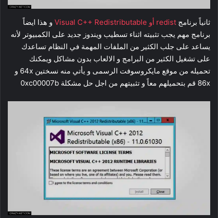
ثانياً برنامج
redist أو Visual C++ Redistributable
و هذا ايضاً
برنامج مهم يجب تثبيته اثناء تسطيب ويندوز جديد على الكمبيوتر لأنه
يساعد على جلب الكثير من الملفات المهمة في النظام تساعدك
على تشغيل الكثير من البرامج و الالعاب بدون مشاكل ويمكنك
تحميله من موقع مايكروسوفت الرسمى و يأتي منه نسختين 64x و
86x قم بتحميلهم معاً و تثبيتهم من اجل حل مشكلة 0xc00007b