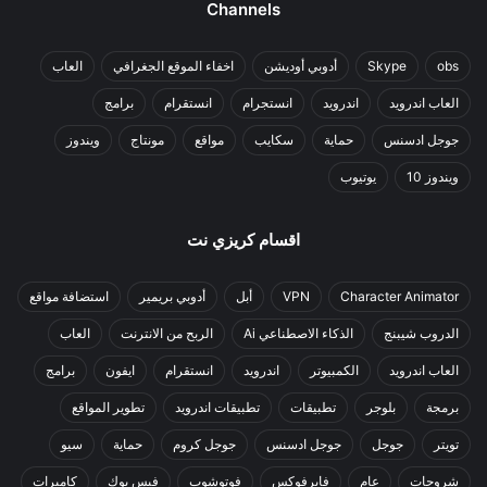
Channels
obs
Skype
أدوبي أوديشن
اخفاء الموقع الجغرافي
العاب
العاب اندرويد
اندرويد
انستجرام
انستقرام
برامج
جوجل ادسنس
حماية
سكايب
مواقع
مونتاج
ويندوز
ويندوز 10
يوتيوب
اقسام كريزي نت
Character Animator
VPN
أبل
أدوبي بريمير
استضافة مواقع
الدروب شيبنج
الذكاء الاصطناعي Ai
الربح من الانترنت
العاب
العاب اندرويد
الكمبيوتر
اندرويد
انستقرام
ايفون
برامج
برمجة
بلوجر
تطبيقات
تطبيقات اندرويد
تطوير المواقع
تويتر
جوجل
جوجل ادسنس
جوجل كروم
حماية
سيو
شروحات
عام
فايرفوكس
فوتوشوب
فيس بوك
كاميرات