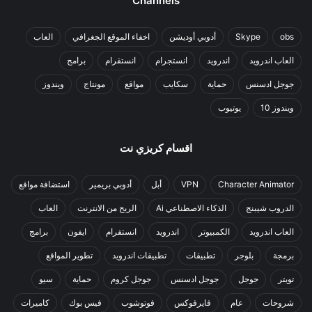
Channels
obs
Skype
أدوبي أوديشن
اخفاء الموقع الجغرافي
العاب
العاب اندرويد
اندرويد
انستجرام
انستقرام
برامج
جوجل ادسنس
حماية
سكايب
مواقع
مونتاج
ويندوز
ويندوز 10
يوتيوب
اقسام كريزي نت
Character Animator
VPN
أبل
أدوبي بريمير
استضافة مواقع
الدروب شيبنج
الذكاء الاصطناعي Ai
الربح من الانترنت
العاب
العاب اندرويد
الكمبيوتر
اندرويد
انستقرام
ايفون
برامج
برمجة
بلوجر
تطبيقات
تطبيقات اندرويد
تطوير المواقع
تويتر
جوجل
جوجل ادسنس
جوجل كروم
حماية
سيو
شروحات
عام
فايرفوكس
فوتوشوب
فيس بوك
كاميرات