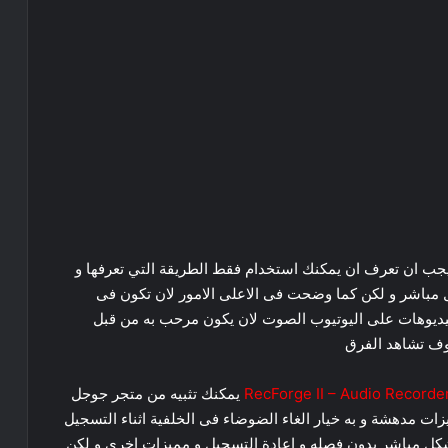
 يجب ان تعرف ان يمكنك استخدام فقط الطريقة التي تعرفها و
ل مباشر و لكن كما وضحت فى الاعلى الامور لان تكون فى
فيديوهات على اليوتيوب الصوت لان يكون مرحب به من قبل
وف تشاهد الفرق
RecForge II – Audio Recorde
يمكنك تثبيه من متجر جوجل
ات مدهشة و به خيار الغاء الضوضاء فى الخلفية اثناء التسجيل
الصوت و dBi اثناء التسجيل بشكل مباشر بدون فصله و اعادة التسجيل و مميزات اخرى و لكن