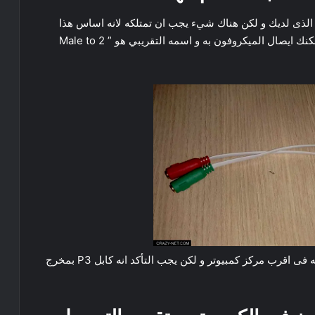
ن الذى لديك و لكن هناك شيء يجب ان تمتلكه لانه اساس هذا
الموضوع و هو كابل محول P3 يتم توصيله بالهاتف و يمكنك ايصال الميكروفون به و اسمه التقريبي هو ” Male to 2
و يختلف شكله و نوعه و حجمه ايضا و يمكنك البحث عنه فى اقرب مركز كمبيوتر و لكن يجب التأكد انه كابل P3 بمخرج