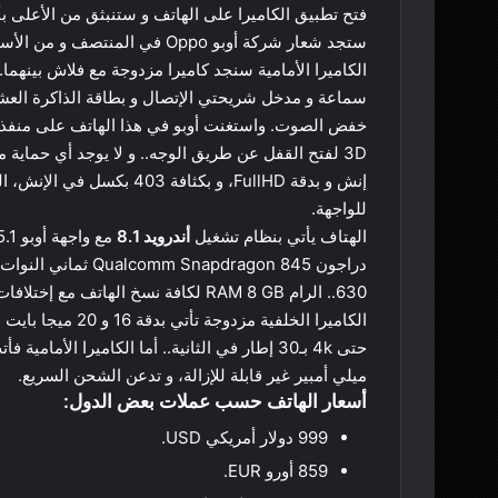
فتح تطبيق الكاميرا على الهاتف و ستنبثق من الأعلى 
سماعة و مدخل شريحتي الإتصال و بطاقة الذاكرة العشو
3D لفتح القفل عن طريق الوجه.. و لا يوجد أي حماية من الماء أو الغبار..
للواجهة.
الهتاف يأتي بنظام تشغيل
أندرويد 8.1
630.. الرام RAM 8 GB لكافة نسخ الهاتف مع إختلافات في سعة التخزين، يمكن تركيب ذاكرة خارجية حتى 400GB.
حتى 4k بـ30 إطار في الثانية.. أما الكاميرا الأمامية فأتت بدقة 25MB بفتحة عدة f2.0.. و
ميلي أمبير غير قابلة للإزالة، و تدعن الشحن السريع.
أسعار الهاتف حسب عملات بعض الدول:
999 دولار أمريكي USD.
859 أورو EUR.