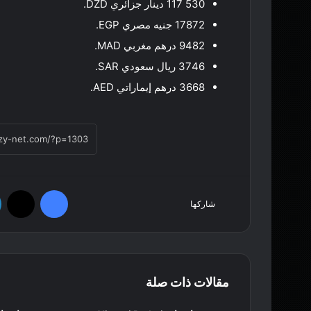
117 530 دينار جزائري DZD.
17872 جنيه مصري EGP.
9482 درهم مغربي MAD.
3746 ريال سعودي SAR.
3668 درهم إيماراتي AED.
فيسبوك
‫X
شاركها
مقالات ذات صلة