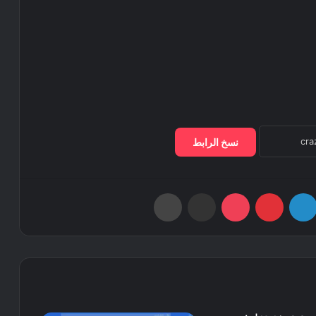
نسخ الرابط
لينكدإن
بينتيريست
‫Pocket
مشاركة عبر البريد
طباعة