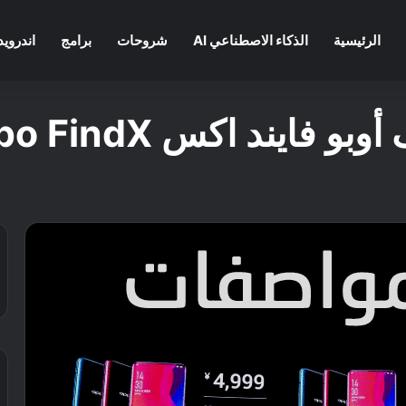
الرئيسية
الذكاء الاصطناعي AI
شروحات
برامج
اندرويد
ايند اكس Oppo FindX