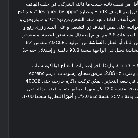
بأقل من نصف ثانية حسب ما قالته الشركة.. في خلف الهاتف
ستجد شعار شركة أوبو Oppo في المنتصف و من الأسفل إسم الهتاف FindX و عبارة “designed by oppo”، عند فتح
الكاميرا الأمامية سنجد كاميرا مزدوجة مع فلاش بينهما.. في أسف الهاتف نجد منفذ الشحن من نوع “C” و مايكروفون و
ائية، على يمين الهتاف زر التشغيل و على اليسار زرى رفع و
خفض الصوت. واستغنت أوبو في هذا الهاتف على منفذ السماعات 3.5 مم، و تم إستبدال مستشعر البصمة بمستشعر
الشاشة
من أموليد AMOLED بمقاس 6.4
إنش و بدقة FullHD، و بكثافة 403 بكسل في الإنش، الشاشة تحتل في الواجهة بنسبة 93.8 بالمئة و إستغلال جيد جدًا
مع واجهة أوبو ColorOS 5.1، و أيضًا بآخر إصدارات المعالج كوالكوم سناب
دراجون Qualcomm Snapdragon 845 ثماني النوات، و بتردد 2.8GHz، مرفق بمعالج رسوميات أدرينو Adreno
الكاميرا الخلفية مزدوجة تأتي بدقة 16 و 20 ميجا بايت بفتحة عدسة f2.0 لكل منهما، يمكنها تصوير فيديو بدقة تصل
أخيرًا
البطارية سعتها 3700