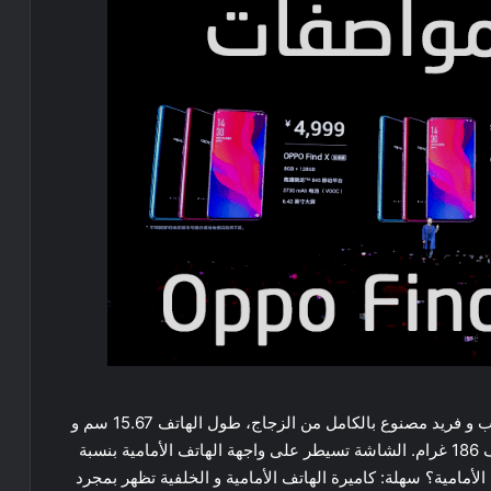
يأتي الهاتف بأبعاد جديدة من 19.5 إلى 9، التصميم جذاب و فريد مصنوع بالكامل من الزجاج، طول الهاتف 15.67 سم و
عرضه 7.42 سم، أما السمك 9.6 سم، و بلغ وزن الهاتف 186 غرام. الشاشة تسيطر على واجهة الهاتف الأمامية بنسبة
ة الهاتف الأمامية؟ سهلة: كاميرة الهاتف الأمامية و الخلفية تظهر بمجرد