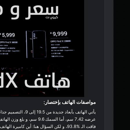
مواصفات الهاتف بإختصار:
فاقت الـ %93.8، و لكن السؤال هنا: أين كامير