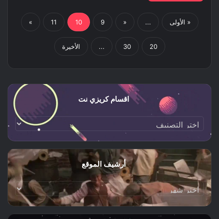
« الأولى
...
«
9
10
11
»
20
30
...
الأخيرة
اقسام كريزي نت
اقسام
كريزي
نت
أرشيف الموقع
أرشيف
الموقع