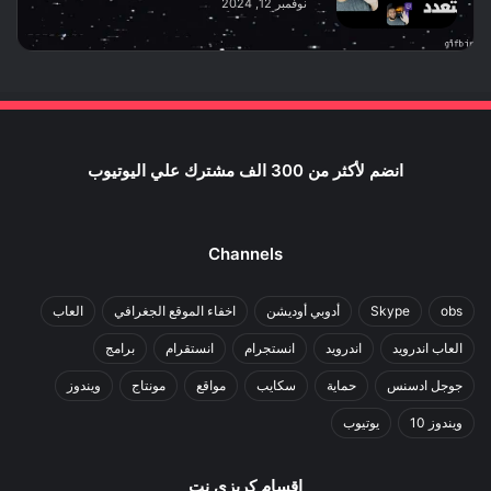
نوفمبر 12, 2024
انضم لأكثر من 300 الف مشترك علي اليوتيوب
Channels
obs
Skype
أدوبي أوديشن
اخفاء الموقع الجغرافي
العاب
العاب اندرويد
اندرويد
انستجرام
انستقرام
برامج
جوجل ادسنس
حماية
سكايب
مواقع
مونتاج
ويندوز
ويندوز 10
يوتيوب
اقسام كريزي نت