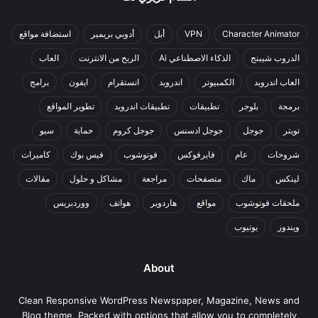
Character Animator
VPN
أبل
أدوبي بريمير
استضافة مواقع
الدروب شيبنج
الذكاء الاصطناعي Ai
الربح من الانترنت
العاب
العاب اندرويد
الكمبيوتر
اندرويد
انستقرام
ايفون
برامج
برمجة
بلوجر
تطبيقات
تطبيقات اندرويد
تطوير المواقع
تويتر
جوجل
جوجل ادسنس
جوجل كروم
حماية
سيو
شروحات
عام
فايرفوكس
فوتوشوب
فيس بوك
كاميرات
لينكس
ماك
متصفحات
مراجعة
مشاكل و حلول
مقالات
ملحقات فوتوشوب
مواقع
هاردوير
هواتف
ووردبريس
ويندوز
يوتيوب
About
Clean Responsive WordPress Newspaper, Magazine, News and
Blog theme. Packed with options that allow you to completely