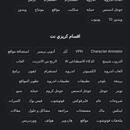
جوجل ادسنس
حماية
سكايب
مواقع
مونتاج
ويندوز
ويندوز 10
يوتيوب
اقسام كريزي نت
Character Animator
VPN
أبل
أدوبي بريمير
استضافة مواقع
الدروب شيبنج
الذكاء الاصطناعي Ai
الربح من الانترنت
العاب
العاب اندرويد
الكمبيوتر
اندرويد
انستقرام
ايفون
برامج
برمجة
بلوجر
تطبيقات
تطبيقات اندرويد
تطوير المواقع
تويتر
جوجل
جوجل ادسنس
جوجل كروم
حماية
سيو
شروحات
عام
فايرفوكس
فوتوشوب
فيس بوك
كاميرات
لينكس
ماك
متصفحات
مراجعة
مشاكل و حلول
مقالات
ملحقات فوتوشوب
مواقع
هاردوير
هواتف
ووردبريس