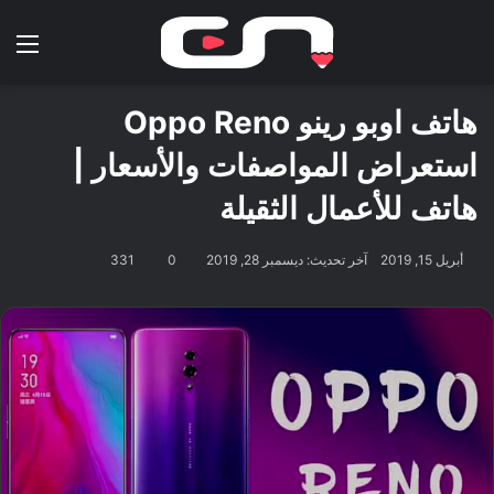
بحث عن
الق
هاتف اوبو رينو Oppo Reno
استعراض المواصفات والأسعار |
هاتف للأعمال الثقيلة
أبريل 15, 2019
آخر تحديث: ديسمبر 28, 2019
0
331