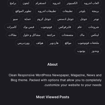
العاب اندرويد
الكمبيوتر
اندرويد
انستقرام
ايفون
برامج
برمجة
بلوجر
تطبيقات
تطبيقات اندرويد
تطوير المواقع
تويتر
جوجل
جوجل ادسنس
جوجل كروم
حماية
سيو
شروحات
عام
فايرفوكس
فوتوشوب
فيس بوك
كاميرات
لينكس
ماك
متصفحات
مراجعة
مشاكل و حلول
مقالات
ملحقات فوتوشوب
مواقع
هاردوير
هواتف
ووردبريس
ويندوز
يوتيوب
About
Clean Responsive WordPress Newspaper, Magazine, News and
Blog theme. Packed with options that allow you to completely
customize your website to your needs.
Most Viewed Posts