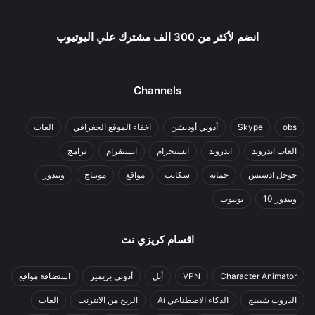
انضم لأكثر من 300 الف مشترك علي اليوتيوب
Channels
obs
Skype
أدوبي أوديشن
اخفاء الموقع الجغرافي
العاب
العاب اندرويد
اندرويد
انستجرام
انستقرام
برامج
جوجل ادسنس
حماية
سكايب
مواقع
مونتاج
ويندوز
ويندوز 10
يوتيوب
اقسام كريزي نت
Character Animator
VPN
أبل
أدوبي بريمير
استضافة مواقع
الدروب شيبنج
الذكاء الاصطناعي Ai
الربح من الانترنت
العاب