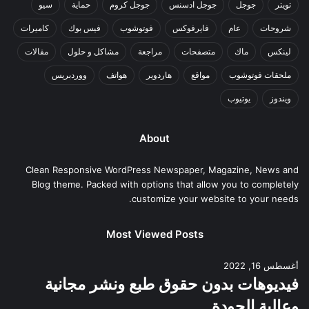
تويتر
جوجل
جوجل ادسنس
جوجل كروم
حماية
سيو
شروحات
عام
فايرفوكس
فوتوشوب
فيس بوك
كاميرات
لينكس
ماك
متصفحات
مراجعة
مشاكل و حلول
مقالات
ملحقات فوتوشوب
مواقع
هاردوير
هواتف
ووردبريس
ويندوز
يوتيوب
About
Clean Responsive WordPress Newspaper, Magazine, News and
Blog theme. Packed with options that allow you to completely
customize your website to your needs.
Most Viewed Posts
أغسطس 16, 2022
فيديوهات بدون حقوق طبع ونشر مجانية
وعالية الجودة