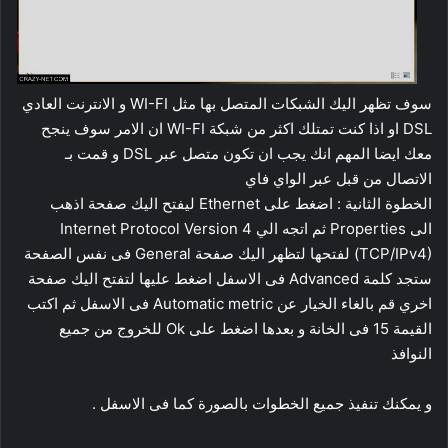
سوف تظهر اليك الشبكات المتصل بها مثل WI-FI و الانترنت العادي
DSL او اذا كنت تمتلك اكثر من شبكة WI-FI ان الامر سوف ينجح
معك ايضا المهم انك يجب ان تكون متصل عبر DSL و قمت بـ
الاتصال من قبل عبر الواي فاي
الخطوة الثانية : اضغط على Ethernet ليفتح اليك صفحة اذهب
الى Properties ثم اتجه الي Internet Protocol Version 4
(TCP/IPv4) لفتحها لتظهر اليك صفحة General فى نفس الصفحة
ستجد كلمة Advanced فى الاسفل اضغط عليها لتفتح اليك صفحة
اخري قم بالغاء الخيار عن Automatic metric فى الاسفل ثم اكتب
القيمة 15 فى الخانة و بعدها اضغط على Ok للخروج من جميع
النوافذ
و يمكنك تنفيذ جميع الخطوات بالصورة كما فى الاسفل .