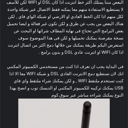
البعض مننا يمتلك اكثر خط انترنت اذا كان DSL او WIFI لكن للأسف
لا يستطيع الاستفادة منهم معا يمكنه فقط الاتصال عبر شبكة واحدة
لكل منهم اذا كان الخط العادي او الارضي او شبكة الواي فاي , لكن
هناك البعض من يجب عن طرق و لكن تكون غير فعالة و ايضا تحميل
بعض البرامج التي تحتاج فى نهاية المطاف شرائها او البحث عن
نسخة مقرصنة يمكنك تحميلها و لكن فى هذا الموضوع سوف
استعرض اليكم طريقة يمكنك من خلالها دمج اكثر من اتصال انترنت
اذا كان WIFI او انترنت عادي DSL و بدون برامج .
فى البداية يجب ان تعرف اذا كنت من مستخدمي الكمبيوتر المكتبي
انك لان تستطيع دمج الانترنت العادي DSL و شبكة WIFI معا الا اذا
كنت تستخدم ملتقط WIFI , و لكن يمكنك شراء ملتقط واي فاي
USB يمكنك تركيبه للكمبيوتر المكتبي او الديسك توب و انصح بهذا
النوع يمكنك شراءه مباشر عبر سوق.كوم