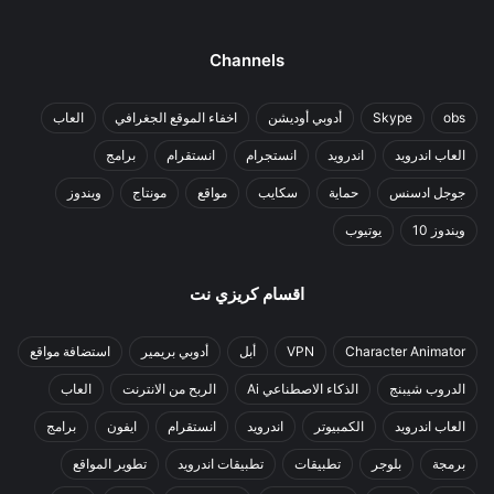
Channels
obs
Skype
أدوبي أوديشن
اخفاء الموقع الجغرافي
العاب
العاب اندرويد
اندرويد
انستجرام
انستقرام
برامج
جوجل ادسنس
حماية
سكايب
مواقع
مونتاج
ويندوز
ويندوز 10
يوتيوب
اقسام كريزي نت
Character Animator
VPN
أبل
أدوبي بريمير
استضافة مواقع
الدروب شيبنج
الذكاء الاصطناعي Ai
الربح من الانترنت
العاب
العاب اندرويد
الكمبيوتر
اندرويد
انستقرام
ايفون
برامج
برمجة
بلوجر
تطبيقات
تطبيقات اندرويد
تطوير المواقع