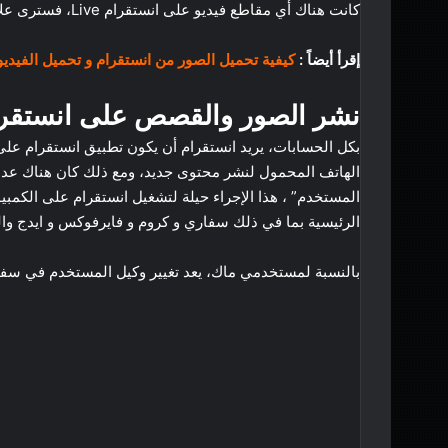
كانت هناك أي مقاطع فيديو على انستقرام Live، فسترى علامة “Live” بجوار القصة ويمكنك عرضها على الإنترنت.
إقرأ أيضاً :
كيفية تحميل الصور من انستقرام و تحميل الفيدي
نشر الصور والقصص على انستقر
بكل الحسابات، يريد انستقرام أن يكون تطبيق انستقرام على
الهاتف المحمول لنشر محتوى جديد، ومع ذلك كان هناك عدد 
المستخدم” ، هذا الإجراء حيلة لتشغيل انستقرام على الكمب
الرئيسية بما في ذلك سفاري و كروم و فايرفوكس و ايدج وال
بالنسبة لمستخدمي ماك، يعد تغيير وكيل المستخدم في سفاري 