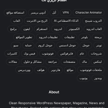
Character Animator
VPN
أبل
أدوبي بريمير
استضافة مواقع
الدروب شيبنج
الذكاء الاصطناعي Ai
الربح من الانترنت
العاب
العاب اندرويد
الكمبيوتر
اندرويد
انستقرام
ايفون
برامج
برمجة
بلوجر
تطبيقات
تطبيقات اندرويد
تطوير المواقع
تويتر
جوجل
جوجل ادسنس
جوجل كروم
حماية
سيو
شروحات
عام
فايرفوكس
فوتوشوب
فيس بوك
كاميرات
لينكس
ماك
متصفحات
مراجعة
مشاكل و حلول
مقالات
ملحقات فوتوشوب
مواقع
هاردوير
هواتف
ووردبريس
ويندوز
يوتيوب
About
Clean Responsive WordPress Newspaper, Magazine, News and