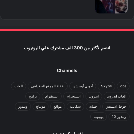
انضم لأكثر من 300 الف مشترك علي اليوتيوب
Channels
obs
Skype
أدوبي أوديشن
اخفاء الموقع الجغرافي
العاب
العاب اندرويد
اندرويد
انستجرام
انستقرام
برامج
جوجل ادسنس
حماية
سكايب
مواقع
مونتاج
ويندوز
ويندوز 10
يوتيوب
اقسام كريزي نت