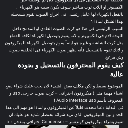
الكمبيوتر او اللاب توب مباشر سوف يكون سببه هو الكهرباء ..
بالفعل الكهرباء لها عامل رئيسى فى اخراج الصوت تقوم بتسجيله
بهذا الشكل لماذا ؟
السبب الرئيسى فى هذا هو كرت الصوت العادى او المدمج داخل
اللوحة الام فى الكمبيوتر و لانه يقوم بتوصيل الكهرباء لكافة القطع
مثل كرت الشاشة و غيره هو ايضاً يقوم بتوصيل الكهرباء للميكروفون
و لانك تقوم بالتسجيل فأنه يظهر صوت الكهرباء فى الخلفية بصوت
وش مزعج
كيف يقوم المحترفون بالتسجيل و بجودة
عالية
الموضوع بسيط و لكن مكلف بعض الشىء لان يجب عليك شراء بضع
اشياء مهمة مثل ( ميكروفون احترافى – كرت صوت خارجى usb و
المعروف بأسم Audio Interface usb ) .
فى البداية دعنا نتحدث قليلاً عن الميكروفون و لماذا هو مهم الى هذا
الحد و نوع الميكروفون الذى تريد شرائه بختصار شديد هو عليك ان
تقوم بشراء ميكروفون كوندنسر – Condenser احترافى بمدخل xlr