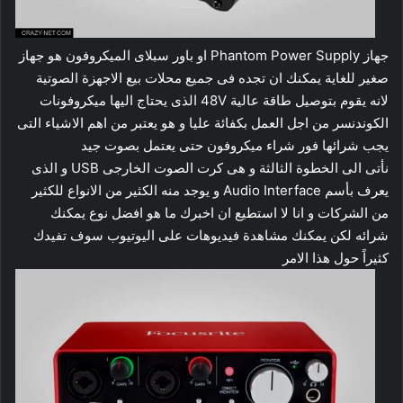
جهاز Phantom Power Supply او باور سبلاى الميكروفون هو جهاز
صغير للغاية يمكنك ان تجده فى جميع محلات بيع الاجهزة الصوتية
لانه يقوم بتوصيل طاقة عالية 48V الذى يحتاج اليها ميكروفونات
الكوندنسر من اجل العمل بكفائة عليا و هو يعتبر من اهم الاشياء التى
يجب شرائها فور شراء ميكروفون حتى يعتمل بصوت جيد
نأتى الى الخطوة الثالثة و هى كرت الصوت الخارجى USB و الذى
يعرف بأسم Audio Interface و يوجد منه الكثير من الانواع للكثير
من الشركات و انا لا استطيع ان اخبرك ما هو افضل نوع يمكنك
شرائه لكن يمكنك مشاهدة فيديوهات على اليوتيوب سوف تفيدك
كثيراً حول هذا الامر