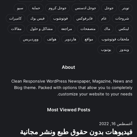
تويتر
جوجل
جوجل ادسنس
جوجل كروم
حماية
سيو
شروحات
عام
فايرفوكس
فوتوشوب
فيس بوك
كاميرات
لينكس
ماك
متصفحات
مراجعة
مشاكل و حلول
مقالات
ملحقات فوتوشوب
مواقع
هاردوير
هواتف
ووردبريس
ويندوز
يوتيوب
About
Clean Responsive WordPress Newspaper, Magazine, News and
Blog theme. Packed with options that allow you to completely
customize your website to your needs.
Most Viewed Posts
أغسطس 16, 2022
فيديوهات بدون حقوق طبع ونشر مجانية