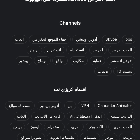
Channels
obs
Skype
أدوبي أوديشن
اخفاء الموقع الجغرافي
العاب
العاب اندرويد
اندرويد
انستجرام
انستقرام
برامج
جوجل ادسنس
حماية
سكايب
مواقع
مونتاج
ويندوز
ويندوز 10
يوتيوب
اقسام كريزي نت
Character Animator
VPN
أبل
أدوبي بريمير
استضافة مواقع
الدروب شيبنج
الذكاء الاصطناعي Ai
الربح من الانترنت
العاب
العاب اندرويد
الكمبيوتر
اندرويد
انستقرام
ايفون
برامج
برمجة
بلوجر
تطبيقات
تطبيقات اندرويد
تطوير المواقع