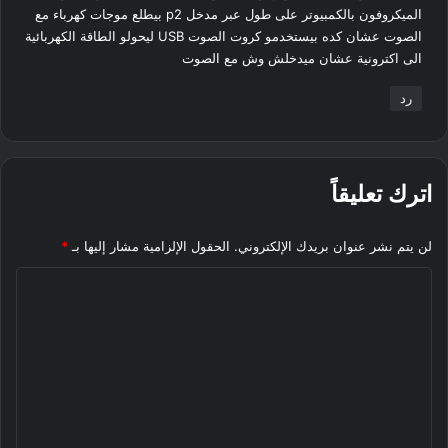
الميكروفون بالكمبيوتر على طول عبر مدخل p2 بيطلع موجات كهرباء مع
الصوت عشان كده بيستخدمو كروت الصوت USB ليحولو الطاقة الكهربائية
الى اكترونية عشان ميدخلش وش مع الصوت
رد
اترك تعليقاً
لن يتم نشر عنوان بريدك الإلكتروني.
الحقول الإلزامية مشار إليها بـ
*
ا
ل
ت
ع
ل
ي