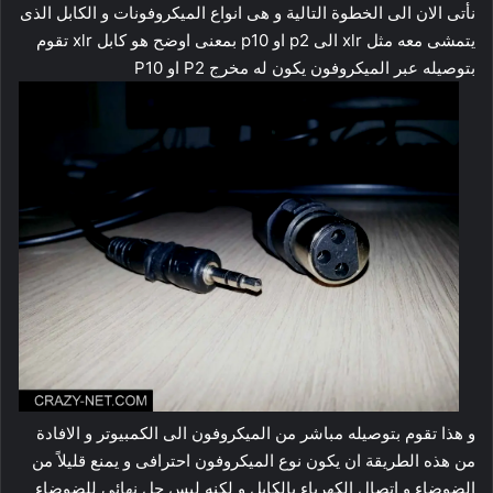
نأتى الان الى الخطوة التالية و هى انواع الميكروفونات و الكابل الذى
يتمشى معه مثل xlr الى p2 او p10 بمعنى اوضح هو كابل xlr تقوم
بتوصيله عبر الميكروفون يكون له مخرج P2 او P10
و هذا تقوم بتوصيله مباشر من الميكروفون الى الكمبيوتر و الافادة
من هذه الطريقة ان يكون نوع الميكروفون احترافى و يمنع قليلاً من
الضوضاء و اتصال الكهرباء بالكابل و لكنه ليس حل نهائى للضوضاء